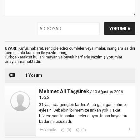
UYARI:
Küfür, hakaret, rencide edici cümleler veya imalar, inançlara saldırı
içeren, imla kuralları ile yazılmamış,
Türkçe karakter kullanılmayan ve büyük harflerle yazılmış yorumlar
onaylanmamaktadır.
1 Yorum
Mehmet Ali Taşyürek
/ 10 Ağustos 2026
15:26
31 yaşında genç bir kadın. Allah gani gani rahmet
eylesin. Sebebini bilmemize imkan yok. Fakat
bizlere yani insanlara neler oluyor. İnsan hayatı bu
kadar mı ucuzladı.
Yanıtla
(0)
(0)