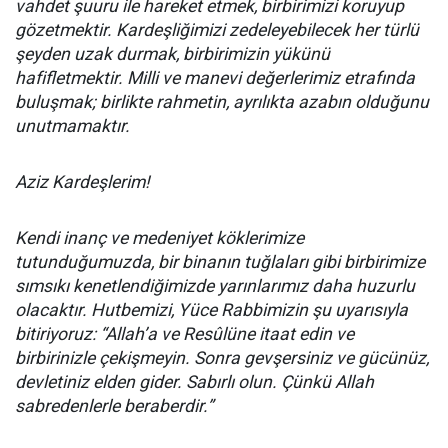
vahdet şuuru ile hareket etmek, birbirimizi koruyup
gözetmektir. Kardeşliğimizi zedeleyebilecek her türlü
şeyden uzak durmak, birbirimizin yükünü
hafifletmektir. Milli ve manevi değerlerimiz etrafında
buluşmak; birlikte rahmetin, ayrılıkta azabın olduğunu
unutmamaktır.
Aziz Kardeşlerim!
Kendi inanç ve medeniyet köklerimize
tutunduğumuzda, bir binanın tuğlaları gibi birbirimize
sımsıkı kenetlendiğimizde yarınlarımız daha huzurlu
olacaktır. Hutbemizi, Yüce Rabbimizin şu uyarısıyla
bitiriyoruz: “Allah’a ve Resûlüne itaat edin ve
birbirinizle çekişmeyin. Sonra gevşersiniz ve gücünüz,
devletiniz elden gider. Sabırlı olun. Çünkü Allah
sabredenlerle beraberdir.”