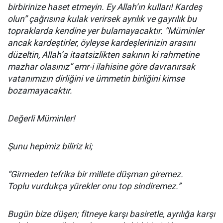
birbirinize haset etmeyin. Ey Allah’ın kulları! Kardeş
olun” çağrısına kulak verirsek ayrılık ve gayrılık bu
topraklarda kendine yer bulamayacaktır. “Müminler
ancak kardeştirler, öyleyse kardeşlerinizin arasını
düzeltin, Allah’a itaatsizlikten sakının ki rahmetine
mazhar olasınız” emr-i ilahisine göre davranırsak
vatanımızın dirliğini ve ümmetin birliğini kimse
bozamayacaktır.
Değerli Müminler!
Şunu hepimiz biliriz ki;
“Girmeden tefrika bir millete düşman giremez.
Toplu vurdukça yürekler onu top sindiremez.”
Bugün bize düşen; fitneye karşı basiretle, ayrılığa karşı