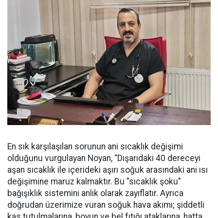
En sık karşılaşılan sorunun ani sıcaklık değişimi
olduğunu vurgulayan Noyan, “Dışarıdaki 40 dereceyi
aşan sıcaklık ile içerideki aşırı soğuk arasındaki ani ısı
değişimine maruz kalmaktır. Bu "sıcaklık şoku"
bağışıklık sistemini anlık olarak zayıflatır. Ayrıca
doğrudan üzerimize vuran soğuk hava akımı; şiddetli
kas tutulmalarına, boyun ve bel fıtığı ataklarına, hatta