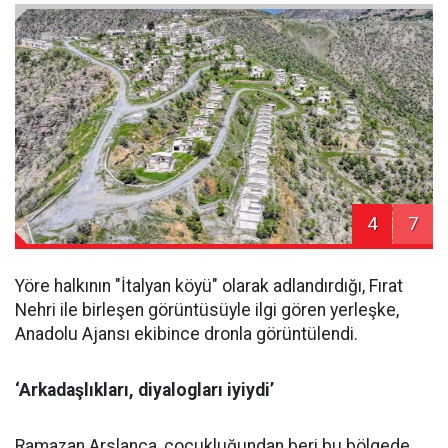
4
7
Yöre halkının "İtalyan köyü" olarak adlandırdığı, Fırat
Nehri ile birleşen görüntüsüyle ilgi gören yerleşke,
Anadolu Ajansı ekibince dronla görüntülendi.
‘Arkadaşlıkları, diyalogları iyiydi’
Ramazan Arslanca, çocukluğundan beri bu bölgede