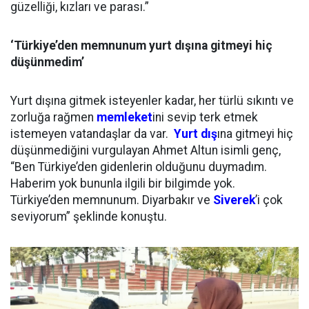
güzelliği, kızları ve parası.”
‘Türkiye’den memnunum yurt dışına gitmeyi hiç
düşünmedim’
Yurt dışına gitmek isteyenler kadar, her türlü sıkıntı ve
zorluğa rağmen
memleket
ini sevip terk etmek
istemeyen vatandaşlar da var.
Yurt dış
ına gitmeyi hiç
düşünmediğini vurgulayan Ahmet Altun isimli genç,
“Ben Türkiye’den gidenlerin olduğunu duymadım.
Haberim yok bununla ilgili bir bilgimde yok.
Türkiye’den memnunum. Diyarbakır ve
Siverek
’i çok
seviyorum” şeklinde konuştu.