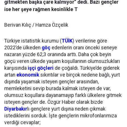
gitmekten başka çare kalmıyor” dedi. Bazı gençler
ise her şeye rağmen kesinlikle T
Berivan Kılıç / Hamza Özçelik
Türkiye istatistik kurumu (
TÜİK
) verilerine göre
2022’de ülkeden
göç
edenlerin oranı önceki seneye
nazaran yüzde 62,3 oranında arttı. Daha çok beyin
göçü veren ülkede yaşam koşullarının olumsuzlukları
karşısında
işçi göçleri
de çoğaldı. Türkiye’de giderek
artan
ekonomik
sıkıntılar ve birçok nedene bağlı, yurt
dışında yaşamak isteyen gençler arasından,
memleketini sevip burada kalmak isteyen de var,
olumsuz koşullara dayanamayıp farklı ülkelere gitmek
isteyen gençler de. Özgür Haber olarak bizde
Diyarbakır
lı gençlere yurt dışına neden çıkmak
istediklerini sorduk. İşte gençlerin mikrofonlarımıza
verdiği cevaplar;