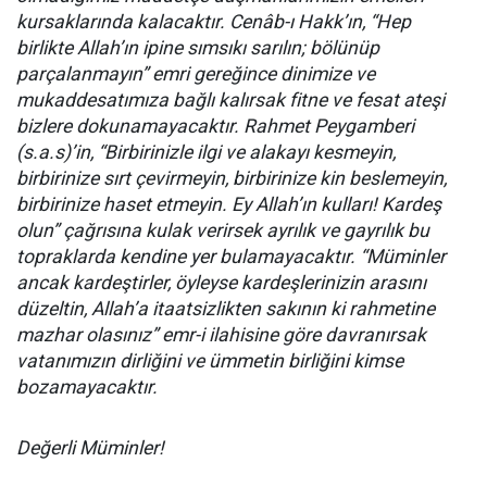
kursaklarında kalacaktır. Cenâb-ı Hakk’ın, “Hep
birlikte Allah’ın ipine sımsıkı sarılın; bölünüp
parçalanmayın” emri gereğince dinimize ve
mukaddesatımıza bağlı kalırsak fitne ve fesat ateşi
bizlere dokunamayacaktır. Rahmet Peygamberi
(s.a.s)’in, “Birbirinizle ilgi ve alakayı kesmeyin,
birbirinize sırt çevirmeyin, birbirinize kin beslemeyin,
birbirinize haset etmeyin. Ey Allah’ın kulları! Kardeş
olun” çağrısına kulak verirsek ayrılık ve gayrılık bu
topraklarda kendine yer bulamayacaktır. “Müminler
ancak kardeştirler, öyleyse kardeşlerinizin arasını
düzeltin, Allah’a itaatsizlikten sakının ki rahmetine
mazhar olasınız” emr-i ilahisine göre davranırsak
vatanımızın dirliğini ve ümmetin birliğini kimse
bozamayacaktır.
Değerli Müminler!