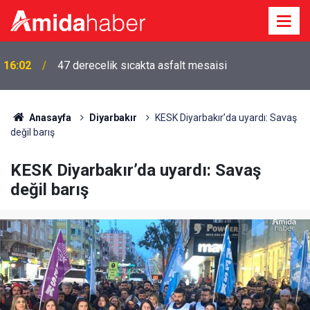
16:02
47 derecelik sıcakta asfalt mesaisi
15:46
Amedspor’un gol kralı Diagne Antalyaspor yolunda
Anasayfa
Diyarbakır
KESK Diyarbakır’da uyardı: Savaş
değil barış
KESK Diyarbakır’da uyardı: Savaş
değil barış