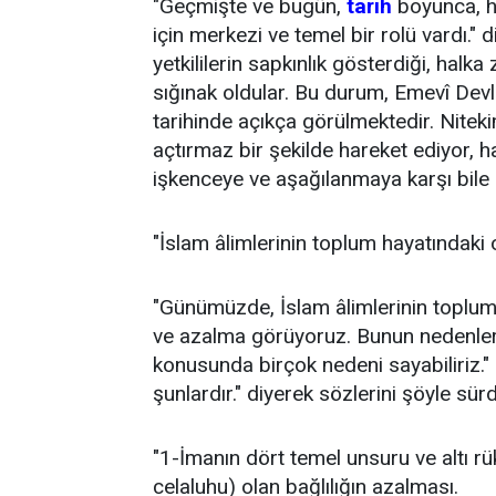
"Geçmişte ve bugün,
tarih
boyunca, he
için merkezi ve temel bir rolü vardı." 
yetkililerin sapkınlık gösterdiği, halka
sığınak oldular. Bu durum, Emevî Devle
tarihinde açıkça görülmektedir. Nitek
açtırmaz bir şekilde hareket ediyor, h
işkenceye ve aşağılanmaya karşı bile 
"İslam âlimlerinin toplum hayatındaki 
"Günümüzde, İslam âlimlerinin toplum
ve azalma görüyoruz. Bunun nedenleri
konusunda birçok nedeni sayabiliriz."
şunlardır." diyerek sözlerini şöyle sür
"1-İmanın dört temel unsuru ve altı rü
celaluhu) olan bağlılığın azalması.