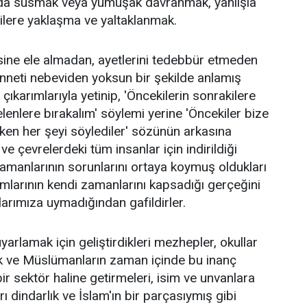
ında susmak veya yumuşak davranmak, yanlışla
ilere yaklaşma ve yaltaklanmak.
mesine ele almadan, ayetlerini tedebbür etmeden
ünneti nebeviden yoksun bir şekilde anlamış
çıkarımlarıyla yetinip, 'Öncekilerin sonrakilere
lenlere bırakalım' söylemi yerine 'Öncekiler bize
ken her şeyi söylediler' sözünün arkasına
ve çevrelerdeki tüm insanlar için indirildiği
zamanlarının sorunlarını ortaya koymuş oldukları
rımlarının kendi zamanlarını kapsadığı gerçeğini
çlarımıza uymadığından gafildirler.
yarlamak için geliştirdikleri mezhepler, okullar
ak ve Müslümanların zaman içinde bu inanç
bir sektör haline getirmeleri, isim ve unvanlara
rı dindarlık ve İslam'ın bir parçasıymış gibi