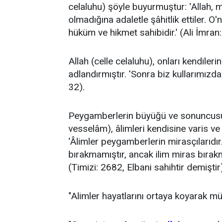
celaluhu) şöyle buyurmuştur: 'Allah, m
olmadığına adaletle şâhitlik ettiler. O
hüküm ve hikmet sahibidir.' (Ali İmran:
Allah (celle celaluhu), onları kendilerin
adlandırmıştır. 'Sonra biz kullarımızdan
32).
Peygamberlerin büyüğü ve sonuncu
vesselâm), âlimleri kendisine varis v
'Âlimler peygamberlerin mirasçılarıdı
bırakmamıştır, ancak ilim miras bırakmı
(Timizi: 2682, Elbani sahihtir demiştir
"Alimler hayatlarını ortaya koyarak mü