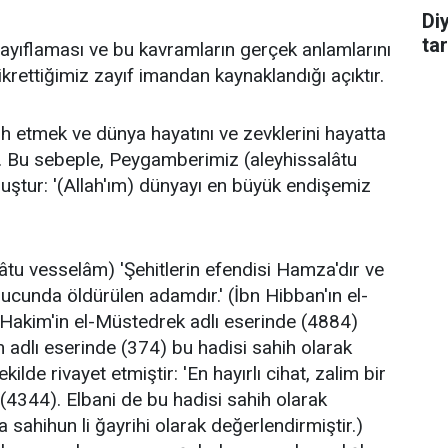
Di
tar
zayıflaması ve bu kavramların gerçek anlamlarını
krettiğimiz zayıf imandan kaynaklandığı açıktır.
h etmek ve dünya hayatını ve zevklerini hayatta
. Bu sebeple, Peygamberimiz (aleyhissalâtu
ştur: '(Allah'ım) dünyayı en büyük endişemiz
tu vesselâm) 'Şehitlerin efendisi Hamza'dır ve
nucunda öldürülen adamdır.' (İbn Hibban'ın el-
-Hakim'in el-Müstedrek adlı eserinde (4884)
h adlı eserinde (374) bu hadisi sahih olarak
lde rivayet etmiştir: 'En hayırlı cihat, zalim bir
' (4344). Elbani de bu hadisi sahih olarak
 sahihun li ğayrihi olarak değerlendirmiştir.)