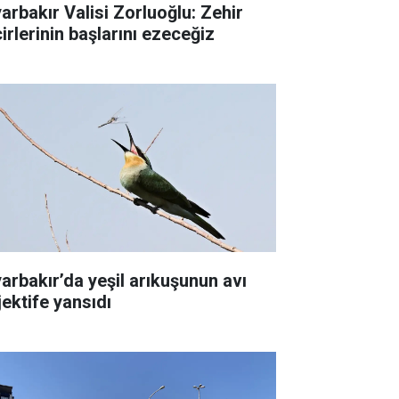
yarbakır Valisi Zorluoğlu: Zehir
irlerinin başlarını ezeceğiz
yarbakır’da yeşil arıkuşunun avı
jektife yansıdı