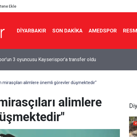
itene Ekle
DIYARBAKIR
SON DAKIKA
AMEDSPOR
RESM
Moreno Amedspor’a veda etti: ‘Başım dik ayrılıyorum’
 mirasçıları alimlere önemli görevler düşmektedir"
irasçıları alimlere
Di
düşmektedir"