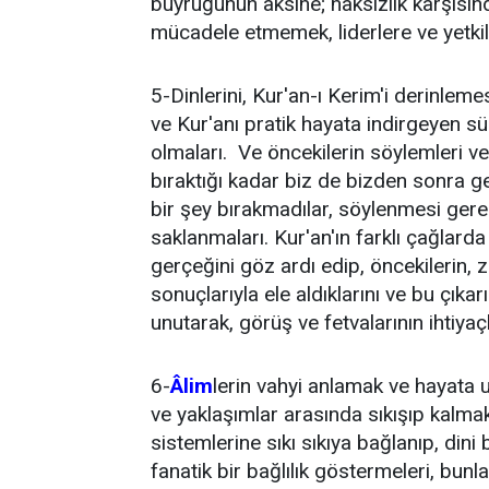
buyruğunun aksine; haksızlık karşıs
mücadele etmemek, liderlere ve yetkil
5-Dinlerini, Kur'an-ı Kerim'i derinle
ve Kur'anı pratik hayata indirgeyen s
olmaları. Ve öncekilerin söylemleri ve 
bıraktığı kadar biz de bizden sonra ge
bir şey bırakmadılar, söylenmesi gere
saklanmaları. Kur'an'ın farklı çağlarda 
gerçeğini göz ardı edip, öncekilerin, 
sonuçlarıyla ele aldıklarını ve bu çıka
unutarak, görüş ve fetvalarının ihtiya
6-
Âlim
lerin vahyi anlamak ve hayata u
ve yaklaşımlar arasında sıkışıp kalm
sistemlerine sıkı sıkıya bağlanıp, dini 
fanatik bir bağlılık göstermeleri, bunla