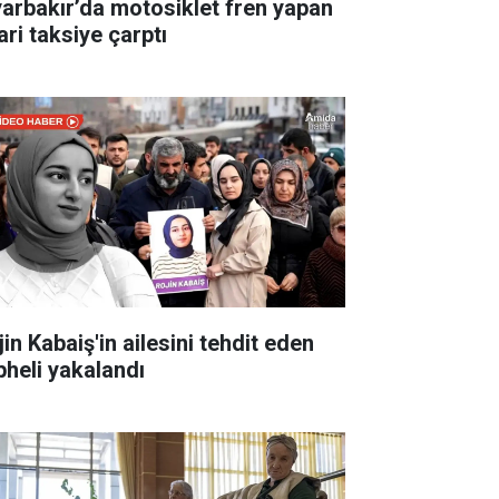
yarbakır’da motosiklet fren yapan
ari taksiye çarptı
in Kabaiş'in ailesini tehdit eden
pheli yakalandı