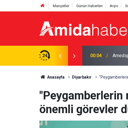
Manşetler
Günün Haberleri
Arşiv
S
spor’a transfer oldu
24
23:48
Daniel 
Anasayfa
Diyarbakır
"Peygamberlerin
"Peygamberlerin m
önemli görevler 