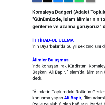
Komaleya Dadgeri (Adalet Toplulu
"Günümüzde, İslam âlimlerinin to
gerileme ve azalma görüyoruz." d
İTTİHAD-UL ULEMA
'nın Diyarbakır'da bu yıl sekizincisini 
Âlimler Buluşması
'nda konuşan Irak Kürdistanı Komaley
Başkanı Ali Bapir, "İslam'da, âlimlerin ö
dedi.
"Âlimlerin Toplumdaki Rolünün Gerilem
konuşma yapan
Ali Bapir
, "İlim adam
(celle celaluhu) olan bağlarını ibadet,