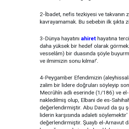
2-İbadet, nefis tezkiyesi ve takvanın 
kavrayamamak. Bu sebebin ilk şıkta zi
3-Dünya hayatını
ahiret
hayatına terci
daha yüksek bir hedef olarak görmek
vesselâm) bir duasında şöyle buyurmu
ve ilmimizin sonu kılma!'.
4-Peygamber Efendimizin (aleyhissalâ
zalim bir lidere doğruları söyleyip so
Mecrûhîn adlı eserinde (1/186) ve el
nakledilmiş olup, Elbani de es-Sahiha
değerlendirmiştir. Abu Davud da şu şeki
liderin karşısında adaleti söylemektir
değerlendirmiştir. Şuayb el-Arnavut da