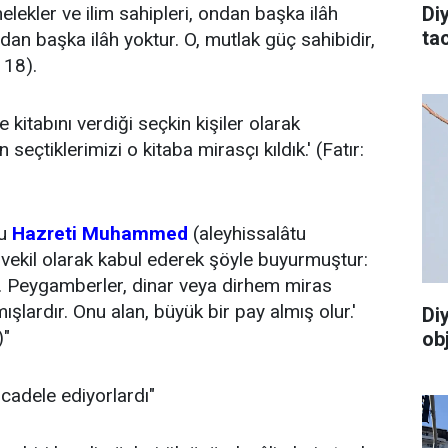
elekler ve ilim sahipleri, ondan başka ilâh
Di
tac
'ndan başka ilâh yoktur. O, mutlak güç sahibidir,
 18).
e kitabını verdiği seçkin kişiler olarak
 seçtiklerimizi o kitaba mirasçı kıldık.' (Fatır:
su
Hazreti Muhammed
(aleyhissalâtu
e vekil olarak kabul ederek şöyle buyurmuştur:
r. Peygamberler, dinar veya dirhem miras
şlardır. Onu alan, büyük bir pay almış olur.'
Di
)"
ob
cadele ediyorlardı"