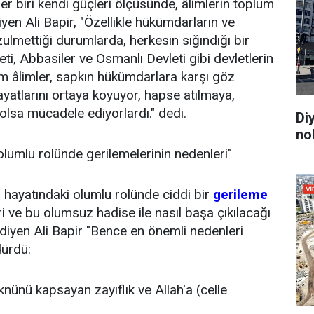
r biri kendi güçleri ölçüsünde, âlimlerin toplum
diyen Ali Bapir, "Özellikle hükümdarların ve
 zulmettiği durumlarda, herkesin sığındığı bir
ti, Abbasiler ve Osmanlı Devleti gibi devletlerin
im âlimler, sapkın hükümdarlara karşı göz
ayatlarını ortaya koyuyor, hapse atılmaya,
olsa mücadele ediyorlardı." dedi.
Di
no
olumlu rolünde gerilemelerinin nedenleri"
 hayatındaki olumlu rolünde ciddi bir
gerileme
 ve bu olumsuz hadise ile nasıl başa çıkılacağı
 diyen Ali Bapir "Bence en önemli nedenleri
dürdü:
knünü kapsayan zayıflık ve Allah'a (celle