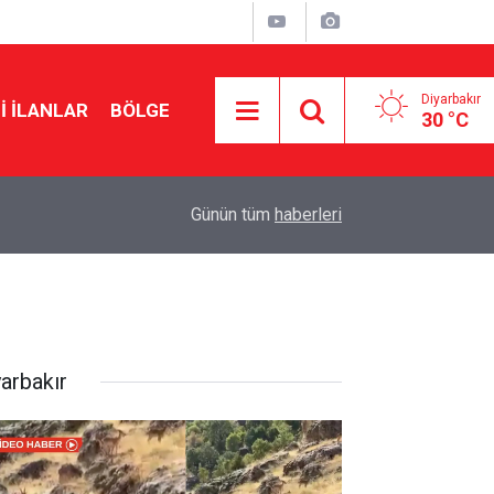
Diyarbakır
I İLANLAR
BÖLGE
30 °C
23:25
Pezeşkiyan’dan ABD ile mutabakat mesajı: Nede
Günün tüm
haberleri
yarbakır