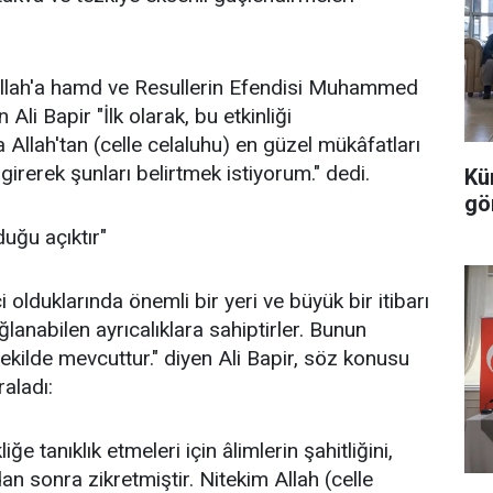
llah'a hamd ve Resullerin Efendisi Muhammed
Ali Bapir "İlk olarak, bu etkinliği
Allah'tan (celle celaluhu) en güzel mükâfatları
rerek şunları belirtmek istiyorum." dedi.
Kü
gö
duğu açıktır"
i olduklarında önemli bir yeri ve büyük bir itibarı
lanabilen ayrıcalıklara sahiptirler. Bunun
şekilde mevcuttur." diyen Ali Bapir, söz konusu
raladı:
iğe tanıklık etmeleri için âlimlerin şahitliğini,
dan sonra zikretmiştir. Nitekim Allah (celle