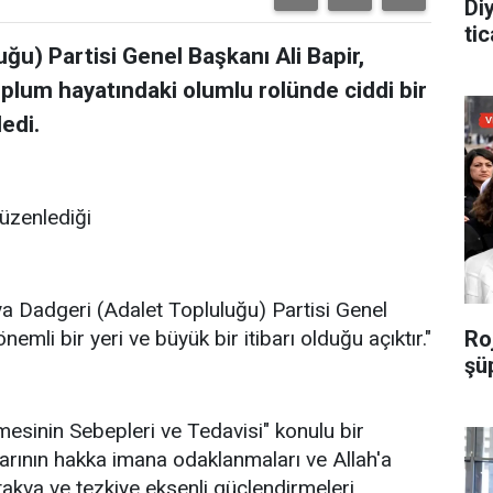
Di
tic
ğu) Partisi Genel Başkanı Ali Bapir,
plum hayatındaki olumlu rolünde ciddi bir
edi.
düzenlediği
a Dadgeri (Adalet Topluluğu) Partisi Genel
nemli bir yeri ve büyük bir itibarı olduğu açıktır."
Roj
şü
esinin Sebepleri ve Tedavisi" konulu bir
larının hakka imana odaklanmaları ve Allah'a
 takva ve tezkiye eksenli güçlendirmeleri