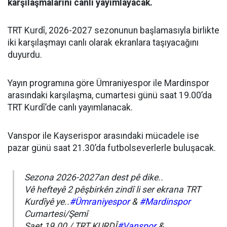
karşılaşmalarını canlı yayımlayacak.
TRT Kurdî, 2026-2027 sezonunun başlamasıyla birlikte
iki karşılaşmayı canlı olarak ekranlara taşıyacağını
duyurdu.
Yayın programına göre Ümraniyespor ile Mardinspor
arasındaki karşılaşma, cumartesi günü saat 19.00’da
TRT Kurdî’de canlı yayımlanacak.
Vanspor ile Kayserispor arasındaki mücadele ise
pazar günü saat 21.30’da futbolseverlerle buluşacak.
Sezona 2026-2027an dest pê dike..
Vê hefteyê 2 pêşbirkên zindî li ser ekrana TRT
Kurdîyê ye..
#Ümraniyespor
&
#Mardinspor
Cumartesi/Şemî
Saet 19.00 / TRT KURDÎ
#Vanspor
&