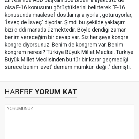
Zirvesi'nde ABD Başkanı Joe Biden'la ayaküstü de
olsa F-16 konusunu görüştüklerini belirterek "F-16
konusunda maalesef dostlar işi alıyorlar, götürüyorlar,
'İsveç de İsveç' diyorlar. Şimdi bu şekilde yaklaşım
bizi ciddi manada üzmektedir. Böyle dendiği zaman
benim vereceğim bir cevap var. Siz her şeye kongre
kongre diyorsunuz. Benim de kongrem var. Benim
kongrem neresi? Türkiye Büyük Millet Meclisi. Türkiye
Büyük Millet Meclisinden bu tür bir karar geçmediği
sürece benim 'evet' demem mümkün değil." demişti.
HABERE
YORUM KAT