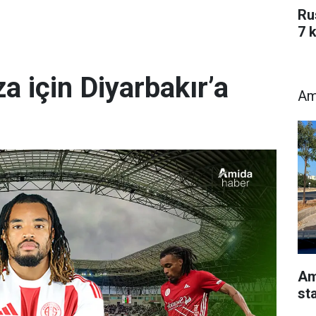
Ru
7 k
a için Diyarbakır’a
Am
Am
st