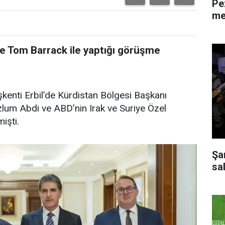
Pe
me
e Tom Barrack ile yaptığı görüşme
şkenti Erbil’de Kürdistan Bölgesi Başkanı
um Abdi ve ABD’nin Irak ve Suriye Özel
işti.
Şa
sal