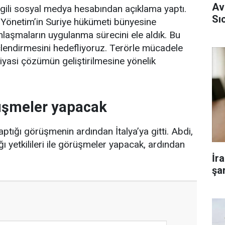
Av
lgili sosyal medya hesabından açıklama yaptı.
Sı
k Yönetim’in Suriye hükümeti bünyesine
anlaşmaların uygulanma sürecini ele aldık. Bu
çlendirmesini hedefliyoruz. Terörle mücadele
iyasi çözümün geliştirilmesine yönelik
rüşmeler yapacak
ptığı görüşmenin ardından İtalya’ya gitti. Abdi,
ğı yetkilileri ile görüşmeler yapacak, ardından
İr
şar