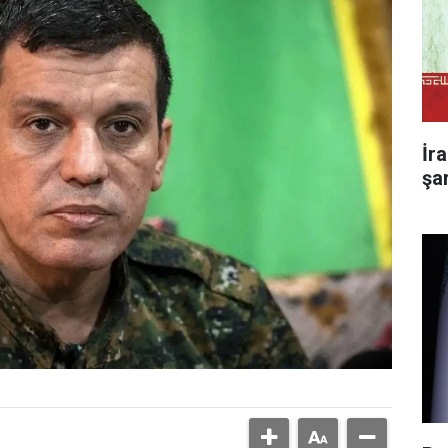
İr
şa