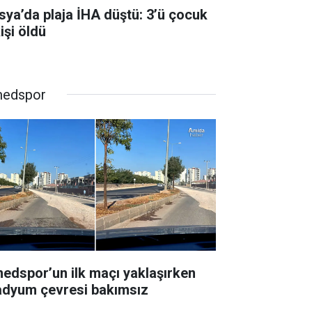
sya’da plaja İHA düştü: 3’ü çocuk
işi öldü
edspor
edspor’un ilk maçı yaklaşırken
adyum çevresi bakımsız