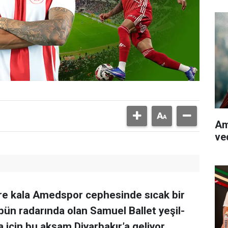
Am
ve
üre kala Amedspor cephesinde sıcak bir
bün radarında olan Samuel Ballet yeşil-
za için bu akşam Diyarbakır’a geliyor.