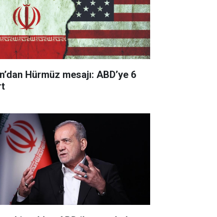
an’dan Hürmüz mesajı: ABD’ye 6
rt