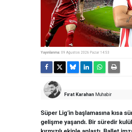
Yayınlanma:
09 Ağustos 2026 Pazar 14:53
Fırat Karahan
Muhabir
Süper Lig’in başlamasına kısa s
gelişme yaşandı. Bir süredir kulü
kırmızılı ekiple anlaştı. Ballet im