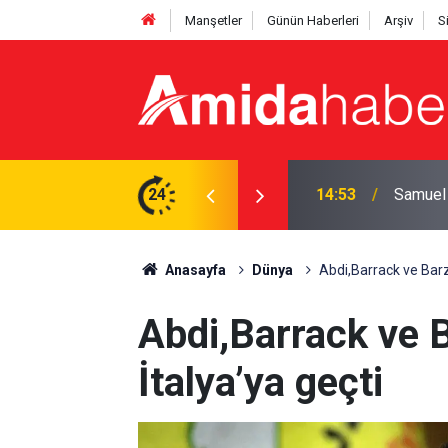
Manşetler
Günün Haberleri
Arşiv
S
ır’a geliyor
24
14:13
Gaz lam
Anasayfa
Dünya
Abdi,Barrack ve Barza
Abdi,Barrack ve B
İtalya’ya geçti