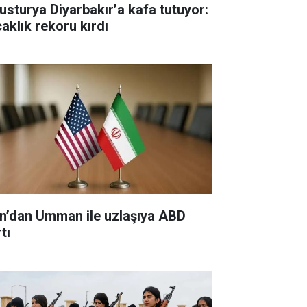
usturya Diyarbakır’a kafa tutuyor:
caklık rekoru kırdı
an’dan Umman ile uzlaşıya ABD
tı