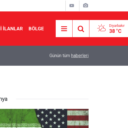
Diyarbakır
I İLANLAR
BÖLGE
38 °C
14:01
Kadın kılığında geldi, emekli polis memuruna ku
Günün tüm
haberleri
nya