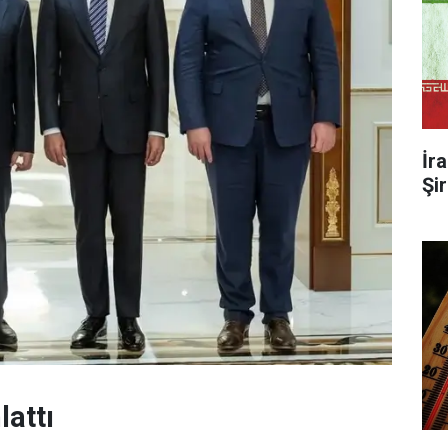
İr
Şi
lattı