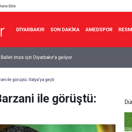
itene Ekle
DIYARBAKIR
SON DAKIKA
AMEDSPOR
RESM
bası yağı içen 2 yaşındaki çocuk Diyarbakır'a sevk edildi
ni ile görüştü: İtalya’ya geçti
arzani ile görüştü:
Dü