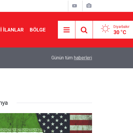
Diyarbakır
I İLANLAR
BÖLGE
30 °C
22:12
Demirtaş'a siyasi yasak gelecek mi? DEM'li veki
Günün tüm
haberleri
nya