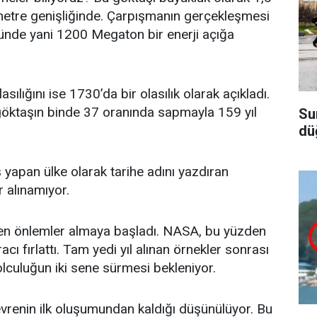
 metre genişliğinde. Çarpışmanın gerçekleşmesi
ünde yani 1200 Megaton bir enerji açığa
lığını ise 1730’da bir olasılık olarak açıkladı.
 göktaşın binde 37 oranında sapmayla 159 yıl
Su
dü
ş yapan ülke olarak tarihe adını yazdıran
 alınamıyor.
iden önlemler almaya başladı. NASA, bu yüzden
cı fırlattı. Tam yedi yıl alınan örnekler sonrası
culuğun iki sene sürmesi bekleniyor.
evrenin ilk oluşumundan kaldığı düşünülüyor. Bu