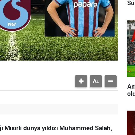
Sü
Am
ol
ı Mısırlı dünya yıldızı Muhammed Salah,