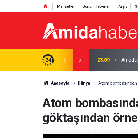
Manşetler
Günün Haberleri
Arşiv
S
ştı, hastanede öldü
24
23:09
Amedspo
Anasayfa
Dünya
Atom bombasından gü
Atom bombasında
göktaşından örnek