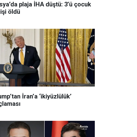
sya’da plaja İHA düştü: 3’ü çocuk
işi öldü
mp’tan İran’a ‘ikiyüzlülük’
çlaması