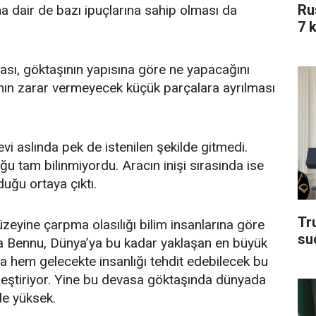
Ru
 dair de bazı ipuçlarına sahip olması da
7 k
sı, göktaşının yapısına göre ne yapacağını
nın zarar vermeyecek küçük parçalara ayrılması
i aslında pek de istenilen şekilde gitmedi.
ğu tam bilinmiyordu. Aracın inişi sırasında ise
duğu ortaya çıktı.
Tru
zeyine çarpma olasılığı bilim insanlarına göre
su
da Bennu, Dünya’ya bu kadar yaklaşan en büyük
a hem gelecekte insanlığı tehdit edebilecek bu
leştiriyor. Yine bu devasa göktaşında dünyada
de yüksek.