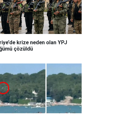
riye’de krize neden olan YPJ
ğümü çözüldü