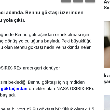
Av
Sı
ci adımda. Bennu göktaşı üzerinden
 yola çıktı.
üğünde Bennu göktaşından örnek alması için
aç dönüş yolculuğuna başladı. Peki büyüklüğü
cu olan Bennu göktaşı nedir ve hakkında neler
 OSIRIX-REx aracı geri dönüyor
İr
şar
ını beklediği Bennu göktaşı için şimdiden
a
göktaşından
örnekler alan NASA OSIRIX-REx
başladı.
neler biliyoruz? Bu göktaşı büyüklük olarak 1,5