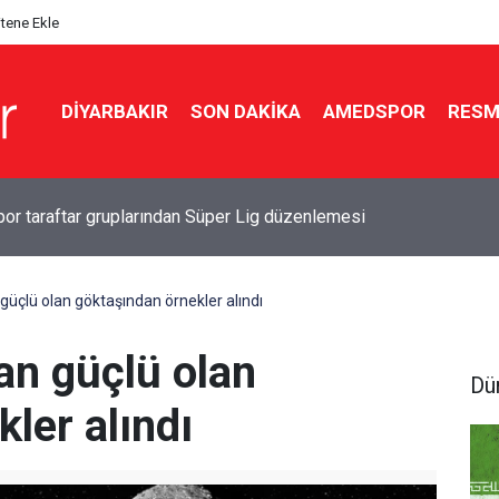
itene Ekle
DIYARBAKIR
SON DAKIKA
AMEDSPOR
RESM
r taraftar gruplarından Süper Lig düzenlemesi
çlü olan göktaşından örnekler alındı
n güçlü olan
Dü
ler alındı