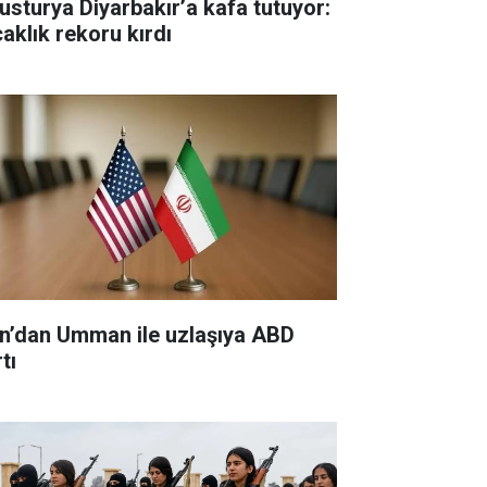
usturya Diyarbakır’a kafa tutuyor:
caklık rekoru kırdı
an’dan Umman ile uzlaşıya ABD
tı