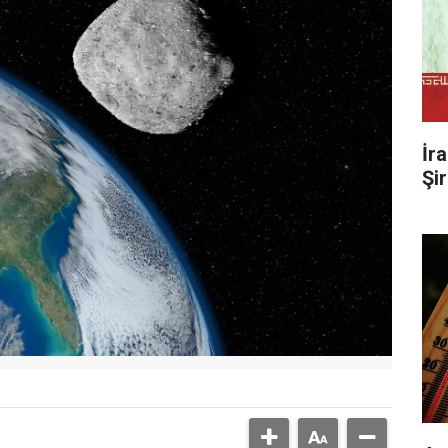
İr
Şi