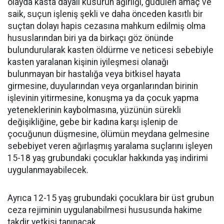
olayda kasta dayalı kusurun ağırlığı, güdülen amaç ve
saik, suçun işleniş şekli ve daha önceden kasıtlı bir
suçtan dolayı hapis cezasına mahkum edilmiş olma
hususlarından biri ya da birkaçı göz önünde
bulundurularak kasten öldürme ve neticesi sebebiyle
kasten yaralanan kişinin iyileşmesi olanağı
bulunmayan bir hastalığa veya bitkisel hayata
girmesine, duyularından veya organlarından birinin
işlevinin yitirmesine, konuşma ya da çocuk yapma
yeteneklerinin kaybolmasına, yüzünün sürekli
değişikliğine, gebe bir kadına karşı işlenip de
çocuğunun düşmesine, ölümün meydana gelmesine
sebebiyet veren ağırlaşmış yaralama suçlarını işleyen
15-18 yaş grubundaki çocuklar hakkında yaş indirimi
uygulanmayabilecek.
Ayrıca 12-15 yaş grubundaki çocuklara bir üst grubun
ceza rejiminin uygulanabilmesi hususunda hakime
takdir yetkisi tanınacak.