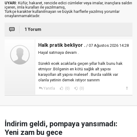
UYARI:
Küfür, hakaret, rencide edici cümleler veya imalar, inançlara saldırı
içeren, imla kuralları ile yazılmamış,
Türkçe karakter kullanılmayan ve büyük harflerle yazılmış yorumlar
onaylanmamaktadır.
1 Yorum
Halk pratik bekliyor .
/ 07 Ağustos 2026 14:28
Hayal satmaya devam .
Sürekli ecek acaklarla geçen yıllar halk bunu hak
etmiyor .Bölgenin en kötü sağlık alt yapısı
karayolları alt yapısı malesef . Burda valilik var
olanla yetinin demek istiyor sanırım
Yanıtla
(0)
(0)
İndirim geldi, pompaya yansımadı:
Yeni zam bu gece