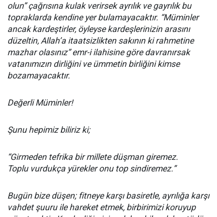
olun” çağrısına kulak verirsek ayrılık ve gayrılık bu
topraklarda kendine yer bulamayacaktır. “Müminler
ancak kardeştirler, öyleyse kardeşlerinizin arasını
düzeltin, Allah’a itaatsizlikten sakının ki rahmetine
mazhar olasınız” emr-i ilahisine göre davranırsak
vatanımızın dirliğini ve ümmetin birliğini kimse
bozamayacaktır.
Değerli Müminler!
Şunu hepimiz biliriz ki;
“Girmeden tefrika bir millete düşman giremez.
Toplu vurdukça yürekler onu top sindiremez.”
Bugün bize düşen; fitneye karşı basiretle, ayrılığa karşı
vahdet şuuru ile hareket etmek, birbirimizi koruyup