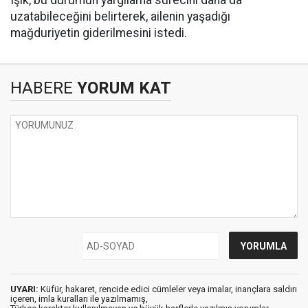
Işık, bu durumun yargılama sürecini daha da
uzatabileceğini belirterek, ailenin yaşadığı
mağduriyetin giderilmesini istedi.
HABERE
YORUM KAT
UYARI:
Küfür, hakaret, rencide edici cümleler veya imalar, inançlara saldırı
içeren, imla kuralları ile yazılmamış,