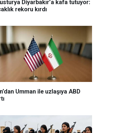
usturya Diyarbakır’a kafa tutuyor:
caklık rekoru kırdı
an’dan Umman ile uzlaşıya ABD
tı