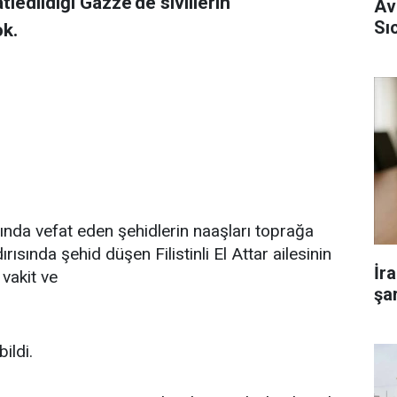
tledildiği Gazze’de sivillerin
Av
Sı
ok.
arında vefat eden şehidlerin naaşları toprağa
ırısında şehid düşen Filistinli El Attar ailesinin
İr
vakit ve
şar
ildi.