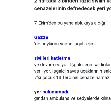
2 haftada 3 binden fazla sivilin ka
cenazelerinin defnedecek yeri y
7 Ekim'den bu yana ablukaya aldığı
Gazze
'de soykırım yapan işgal rejimi,
sivilleri katletme
ye devam ediyor. İşgalcilerin saldırıl
veriliyor. İşgalci savaş uçaklarının sald
7'si çocuk 13 ferdinin cenaze namazı 
yer bulunamadı
ğından ambulans ve sedyelerde kılınab