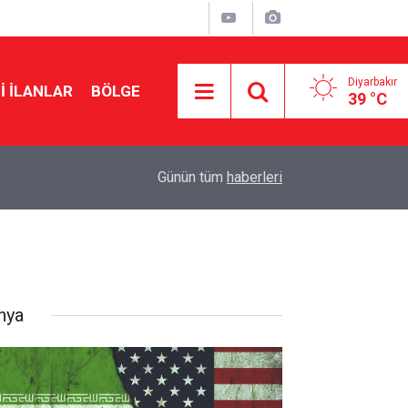
Diyarbakır
I İLANLAR
BÖLGE
39 °C
15:34
Borç yapılandırılmasında son gün 31 Ağustos
Günün tüm
haberleri
nya