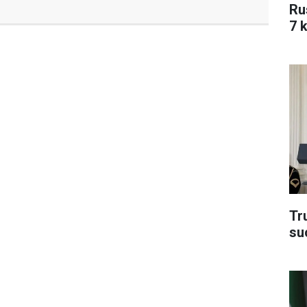
Ru
7 k
Tru
su