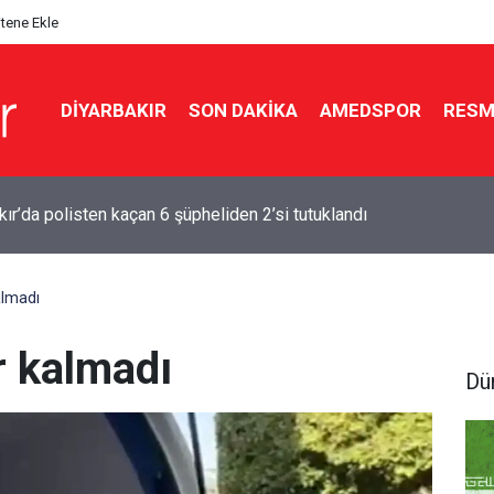
itene Ekle
DIYARBAKIR
SON DAKIKA
AMEDSPOR
RESM
r’un Diyarbakır’a dönüş tarihi belli oldu
almadı
r kalmadı
Dü