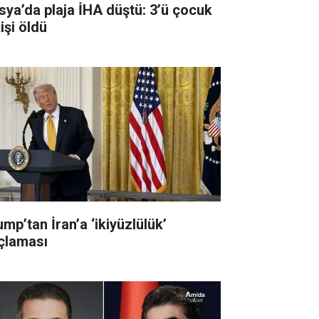
sya’da plaja İHA düştü: 3’ü çocuk
işi öldü
mp’tan İran’a ‘ikiyüzlülük’
çlaması