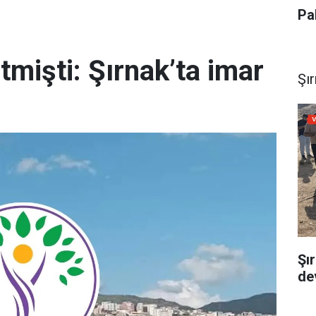
Pa
tmişti: Şırnak’ta imar
Şı
Şı
dev