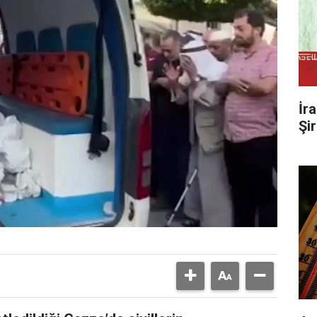
İr
Şi