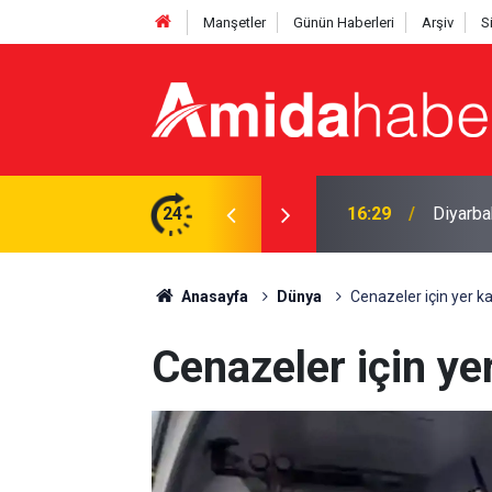
Manşetler
Günün Haberleri
Arşiv
S
üpheliden 2’si tutuklandı
24
16:09
Amedspo
Anasayfa
Dünya
Cenazeler için yer k
Cenazeler için ye