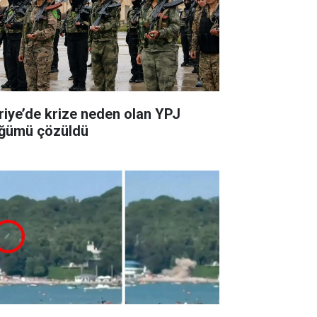
riye’de krize neden olan YPJ
ğümü çözüldü