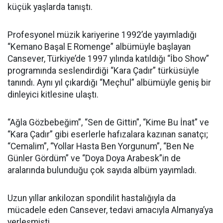
küçük yaşlarda tanıştı.
Profesyonel müzik kariyerine 1992’de yayımladığı
“Kemano Başal E Romenge” albümüyle başlayan
Cansever, Türkiye’de 1997 yılında katıldığı “İbo Show”
programında seslendirdiği “Kara Çadır” türküsüyle
tanındı. Aynı yıl çıkardığı “Meçhul” albümüyle geniş bir
dinleyici kitlesine ulaştı.
“Ağla Gözbebeğim”, “Sen de Gittin”, “Kime Bu İnat” ve
“Kara Çadır” gibi eserlerle hafızalara kazınan sanatçı;
“Cemalim”, “Yollar Hasta Ben Yorgunum”, “Ben Ne
Günler Gördüm” ve “Doya Doya Arabesk”in de
aralarında bulunduğu çok sayıda albüm yayımladı.
Uzun yıllar ankilozan spondilit hastalığıyla da
mücadele eden Cansever, tedavi amacıyla Almanya’ya
yerleşmişti.