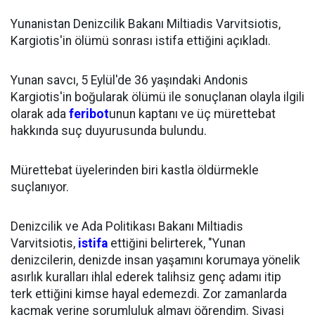
Yunanistan Denizcilik Bakanı Miltiadis Varvitsiotis,
Kargiotis'in ölümü sonrası istifa ettiğini açıkladı.
Yunan savcı, 5 Eylül'de 36 yaşındaki Andonis
Kargiotis'in boğularak ölümü ile sonuçlanan olayla ilgili
olarak ada
feribot
unun kaptanı ve üç mürettebat
hakkında suç duyurusunda bulundu.
Mürettebat üyelerinden biri kastla öldürmekle
suçlanıyor.
Denizcilik ve Ada Politikası Bakanı Miltiadis
Varvitsiotis,
istifa
ettiğini belirterek, "Yunan
denizcilerin, denizde insan yaşamını korumaya yönelik
asırlık kuralları ihlal ederek talihsiz genç adamı itip
terk ettiğini kimse hayal edemezdi. Zor zamanlarda
kaçmak yerine sorumluluk almayı öğrendim. Siyasi