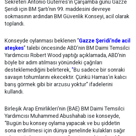
Sekreteri Antonio Guterres’in Çarşamba günü Gazze
Şeridi için BM Şartı’nın 99. maddesini devreye
sokmasının ardından BM Güvenlik Konseyi, acil olarak
toplandı.
Konseyde oylanması beklenen “
Gazze Şeridi’nde acil
ateşkes
” talebi öncesinde ABD'nin BM Daimi Temsilci
Yardımcısı Robert Wood yaptığı açıklamada, ABD’nin
böyle bir adım atılması yönündeki çağrıları
desteklemediğini belirterek,
"
Bu sadece bir sonraki
savaşın tohumlarını ekecektir. Çünkü Hamas’ın kalıcı
barış görmek gibi bir arzusu yoktur” ifadelerini
kullandı.
Birleşik Arap Emirlikleri’nin (BAE) BM Daimi Temsilci
Yardımcısı Muhammed Abushahab ise konseyde,
“Bugün bu konsey oylama yapacak ve bu şiddetin
sona erdirilmesi için dünya genelinde kulakları sağır