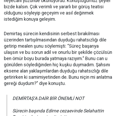
heyecanı yüzünde okunuyordu. Konuştuğumuz şeyler
bizde kalsın. Çok verimli ve yararlı bir görüş teatisi
olduğunu söyleyip geçeyim ve asıl değinmek
istediğim konuya geleyim.
Demirtaş sürecin kendisinin serbest bırakılması
üzerinden tartışılmasından duyduğu rahatsızlığı dile
getirip mealen şunu söylemişti: “Süreç başarıya
ulaşsın ve bu sorun adil ve onurlu bir şekilde çözülsün
ben ömür boyu burada yatmaya razıyım.” Bunu can u
gönülden söylediğinden hiç kuşku duymadım. Şahsını
eksene alan yaklaşımlardan duyduğu rahatsızlığı dile
getirirken ki samimiyetinden de. Bunu niçin mi anlatma
gereği duydum?” diye konuştu.
DEMİRTAŞ’A DAİR BİR ÖNEMLİ NOT
Sürecin başında Edirne cezaevinde Selahattin