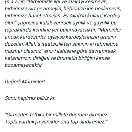
(s.a.s)’in, “Birbirinizle ilgi ve alakayı kesmeyin,
birbirinize sırt çevirmeyin, birbirinize kin beslemeyin,
birbirinize haset etmeyin. Ey Allah’ın kulları! Kardeş
olun” çağrısına kulak verirsek ayrılık ve gayrılık bu
topraklarda kendine yer bulamayacaktır. “Müminler
ancak kardeştirler, öyleyse kardeşlerinizin arasını
düzeltin, Allah’a itaatsizlikten sakının ki rahmetine
mazhar olasınız” emr-i ilahisine göre davranırsak
vatanımızın dirliğini ve ümmetin birliğini kimse
bozamayacaktır.
Değerli Müminler!
Şunu hepimiz biliriz ki;
“Girmeden tefrika bir millete düşman giremez.
Toplu vurdukça yürekler onu top sindiremez.”