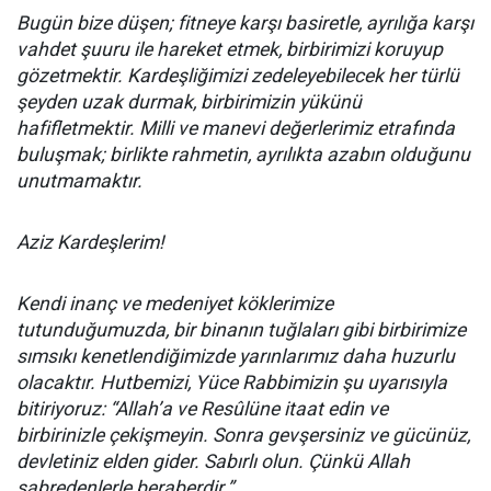
Bugün bize düşen; fitneye karşı basiretle, ayrılığa karşı
vahdet şuuru ile hareket etmek, birbirimizi koruyup
gözetmektir. Kardeşliğimizi zedeleyebilecek her türlü
şeyden uzak durmak, birbirimizin yükünü
hafifletmektir. Milli ve manevi değerlerimiz etrafında
buluşmak; birlikte rahmetin, ayrılıkta azabın olduğunu
unutmamaktır.
Aziz Kardeşlerim!
Kendi inanç ve medeniyet köklerimize
tutunduğumuzda, bir binanın tuğlaları gibi birbirimize
sımsıkı kenetlendiğimizde yarınlarımız daha huzurlu
olacaktır. Hutbemizi, Yüce Rabbimizin şu uyarısıyla
bitiriyoruz: “Allah’a ve Resûlüne itaat edin ve
birbirinizle çekişmeyin. Sonra gevşersiniz ve gücünüz,
devletiniz elden gider. Sabırlı olun. Çünkü Allah
sabredenlerle beraberdir.”