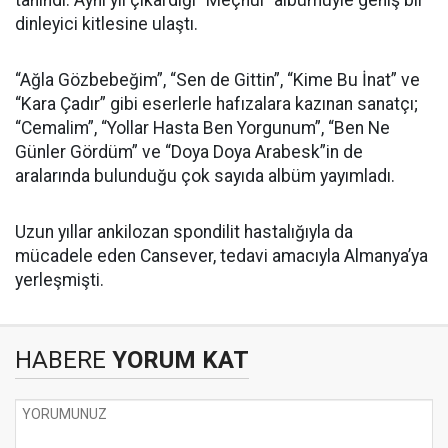
tanındı. Aynı yıl çıkardığı “Meçhul” albümüyle geniş bir
dinleyici kitlesine ulaştı.
“Ağla Gözbebeğim”, “Sen de Gittin”, “Kime Bu İnat” ve
“Kara Çadır” gibi eserlerle hafızalara kazınan sanatçı;
“Cemalim”, “Yollar Hasta Ben Yorgunum”, “Ben Ne
Günler Gördüm” ve “Doya Doya Arabesk”in de
aralarında bulunduğu çok sayıda albüm yayımladı.
Uzun yıllar ankilozan spondilit hastalığıyla da
mücadele eden Cansever, tedavi amacıyla Almanya’ya
yerleşmişti.
HABERE
YORUM KAT