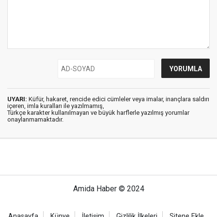
UYARI:
Küfür, hakaret, rencide edici cümleler veya imalar, inançlara saldırı
içeren, imla kuralları ile yazılmamış,
Türkçe karakter kullanılmayan ve büyük harflerle yazılmış yorumlar
onaylanmamaktadır.
Amida Haber © 2024
Anasayfa
Künye
İletişim
Gizlilik İlkeleri
Sitene Ekle