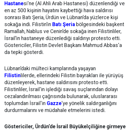
Hastane
si'ne (Al Ahli Arab Hastanesi) düzenlendiği ve
en az 500 kişinin hayatını kaybettiği hava saldırısı
sonrası Batı Şeria, Ürdün ve Lübnan’da yüzlerce kişi
sokağa indi. Filistin’in
Batı Şeria
bölgesindeki başkent
Ramallah, Nablus ve Cenin’de sokağa inen Filistinliler,
İsrail’in hastaneye düzenlediği saldırıyı protesto etti.
Göstericiler, Filistin Devlet Başkanı Mahmud Abbas'a
da tepki gösterdi.
Lübnan’daki mülteci kamplarında yaşayan
Filistin
lilerde, ellerindeki Filistin bayrakları ile yürüyüş
düzenleyerek, hastane saldırısını protesto etti.
Filistinliler, İsrail'in işlediği savaş suçlarından dolayı
cezalandırılması çağrısında bulunarak, uluslararası
toplumdan İsrail'in
Gazze
'ye yönelik saldırganlığını
durdurmalarını ve müdahale etmelerini istedi.
Göstericiler, Ürdün’de İsrail Büyükelçiliğine girmeye