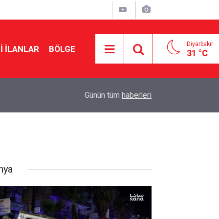
Diyarbakır
I İLANLAR
BÖLGE
31 °C
18:57
Erdoğan’dan Mekke Anlaşması açıklaması
Günün tüm
haberleri
nya