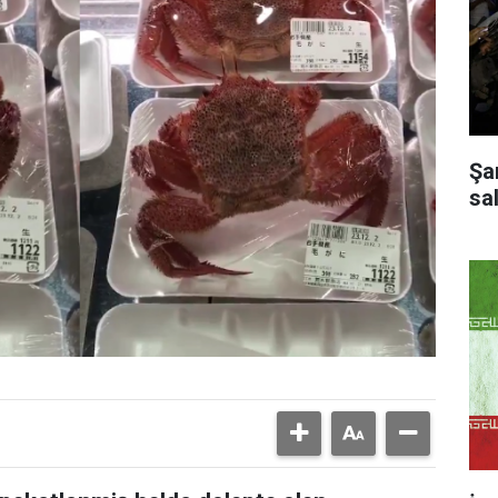
Şa
sal