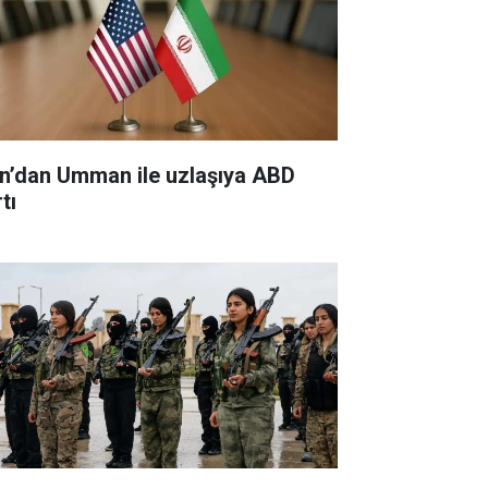
an’dan Umman ile uzlaşıya ABD
tı