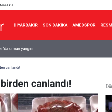
itene Ekle
DIYARBAKIR
SON DAKIKA
AMEDSPOR
RESM
e iş yerine silahlı saldırı: 5 kurşun isabet etti
den canlandı!
birden canlandı!
Dü