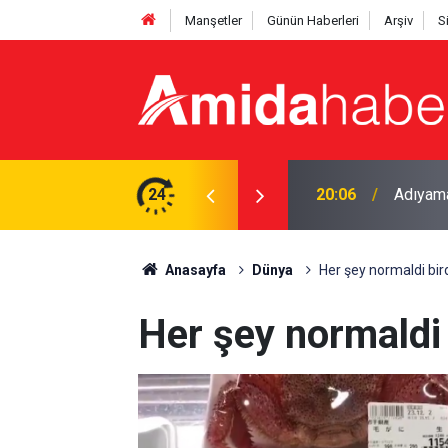
Manşetler
Günün Haberleri
Arşiv
S
24
19:47
Mardin’d
Anasayfa
Dünya
Her şey normaldi bir
Her şey normaldi 