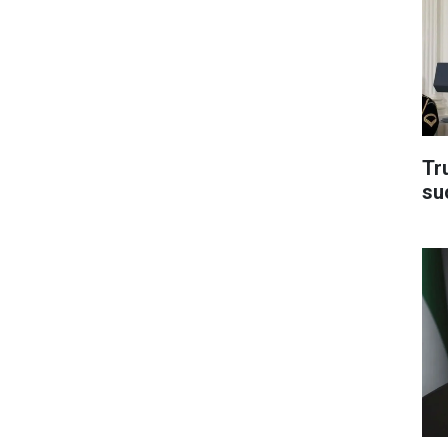
Tru
su