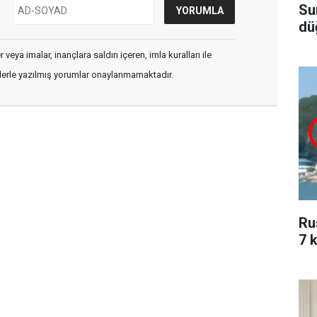
Su
dü
veya imalar, inançlara saldırı içeren, imla kuralları ile
flerle yazılmış yorumlar onaylanmamaktadır.
Ru
7 k