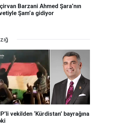
çirvan Barzani Ahmed Şara’nın
vetiyle Şam’a gidiyor
azığ
P’li vekilden ‘Kürdistan’ bayrağına
pki