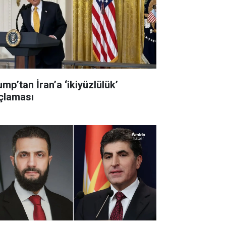
mp’tan İran’a ‘ikiyüzlülük’
çlaması