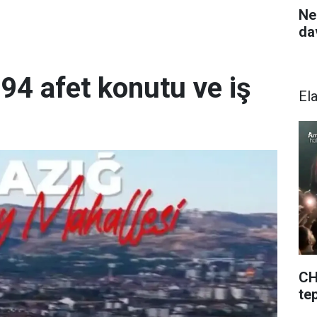
Ne
da
894 afet konutu ve iş
El
CH
te