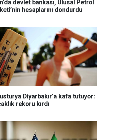
an’da devlet bankası, Ulusal Petrol
rketi’nin hesaplarını dondurdu
usturya Diyarbakır’a kafa tutuyor:
caklık rekoru kırdı