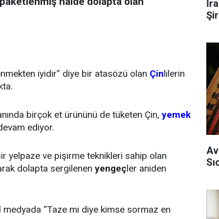
n paketlenmiş halde dolapta olan
İr
Şi
nmekten iyidir” diye bir atasözü olan
Çin
lilerin
kta.
yanında birçok et ürününü de tüketen Çin,
yemek
devam ediyor.
Av
r yelpaze ve pişirme teknikleri sahip olan
Sı
larak dolapta sergilenen
yengeç
ler aniden
al medyada “Taze mi diye kimse sormaz en