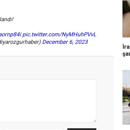
landı!
gaornp84i
pic.twitter.com/NyMHuhPVvL
diyarozgurhaber)
December 6, 2023
İr
şar