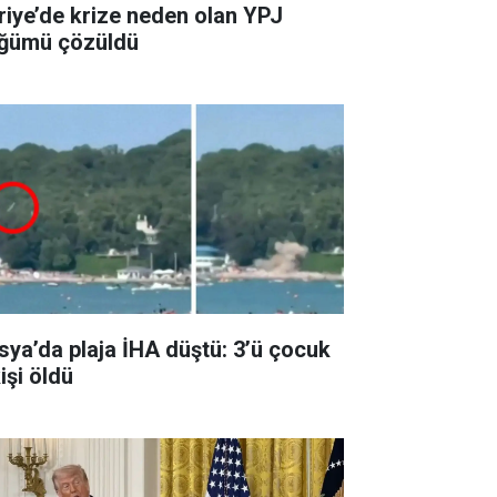
riye’de krize neden olan YPJ
ğümü çözüldü
sya’da plaja İHA düştü: 3’ü çocuk
işi öldü