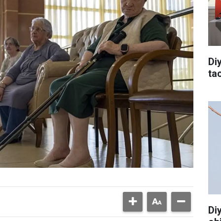
Di
tac
Di