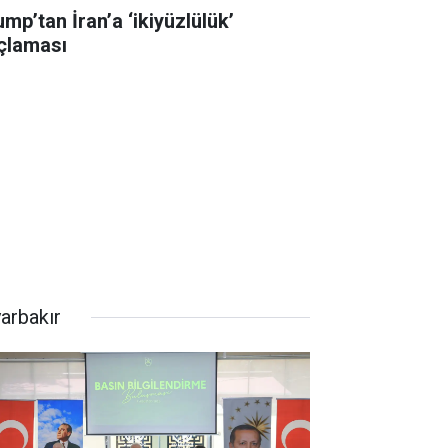
mp’tan İran’a ‘ikiyüzlülük’
çlaması
yarbakır