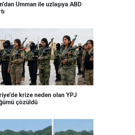
an’dan Umman ile uzlaşıya ABD
tı
riye’de krize neden olan YPJ
ğümü çözüldü