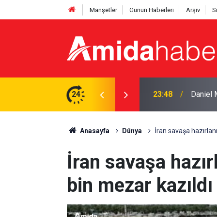
Manşetler
Günün Haberleri
Arşiv
S
tti: ‘Başım dik ayrılıyorum’
24
23:25
Pezeşki
Anasayfa
Dünya
İran savaşa hazırlanı
İran savaşa hazırl
bin mezar kazıldı