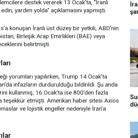
ylemcilere destek vererek 13 Ocak’ta, "İranlı
İr
edin, yardım yolda" açıklamasını yapmıştı.
şar
a konuşan İranlı üst düzey bir yetkili, ABD’nin
bistan, Birleşik Arap Emirlikleri (BAE) veya
ceklerini belirtmişti.
ları
ği yorumları yapılırken, Trump 14 Ocak’ta
an’da infazların durdurulduğu bildirildi. Şu anda
erini kullanmış, 16 Ocak’ta ise 800’den fazla
Su
’a teşekkür etmişti. Amerikan haber sitesi Axios
dü
maslar ve lojistik engeller nedeniyle İran’a
ılar