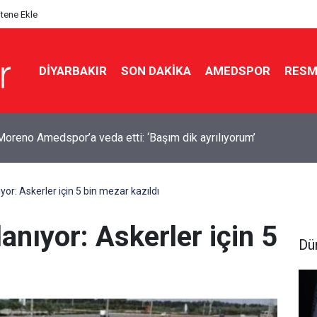
itene Ekle
DIYARBAKIR
SON DAKIKA
AMEDSPOR
RESM
yan’dan ABD ile mutabakat mesajı: Neden sürekli savaşalım?
yor: Askerler için 5 bin mezar kazıldı
anıyor: Askerler için 5
Dü