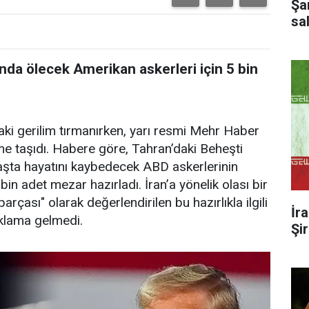
Şa
sal
nda ölecek Amerikan askerleri için 5 bin
aki gerilim tırmanırken, yarı resmi Mehr Haber
me taşıdı. Habere göre, Tahran’daki Beheşti
aşta hayatını kaybedecek ABD askerlerinin
 bin adet mezar hazırladı. İran’a yönelik olası bir
 parçası" olarak değerlendirilen bu hazırlıkla ilgili
İr
çıklama gelmedi.
Şi