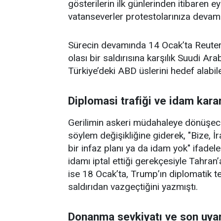
gösterilerin ilk günlerinden itibaren e
vatanseverler protestolarınıza devam 
Sürecin devamında 14 Ocak’ta Reuters’
olası bir saldırısına karşılık Suudi Ara
Türkiye’deki ABD üslerini hedef alabile
Diplomasi trafiği ve idam karar
Gerilimin askeri müdahaleye dönüşece
söylem değişikliğine giderek, "Bize, İr
bir infaz planı ya da idam yok" ifadel
idamı iptal ettiği gerekçesiyle Tahran
ise 18 Ocak’ta, Trump’ın diplomatik te
saldırıdan vazgeçtiğini yazmıştı.
Donanma sevkiyatı ve son uyar