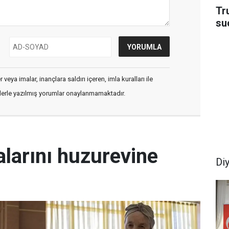
Tru
su
veya imalar, inançlara saldırı içeren, imla kuralları ile
flerle yazılmış yorumlar onaylanmamaktadır.
larını huzurevine
Di