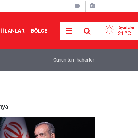
Diyarbakır
I İLANLAR
BÖLGE
21 °C
22:10
Musa Anter davasının yeniden açılması için Ada
Günün tüm
haberleri
nya