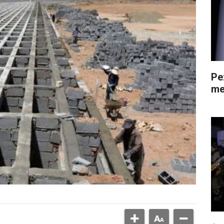
Pe
me