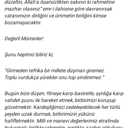
düzeltin, Allah’a itaatsizlikten sakının ki rahmetine
mazhar olasınız” emr-i ilahisine göre davranırsak
vatanımızın dirliğini ve ümmetin birliğini kimse
bozamayacaktır.
Değerli Müminler!
Şunu hepimiz biliriz ki;
“Girmeden tefrika bir millete düşman giremez.
Toplu vurdukça yürekler onu top sindiremez.”
Bugün bize düşen; fitneye karşı basiretle, ayrılığa karşı
vahdet şuuru ile hareket etmek, birbirimizi koruyup
gözetmektir. Kardeşliğimizi zedeleyebilecek her türlü
şeyden uzak durmak, birbirimizin yükünü
hafifletmektir. Milli ve manevi değerlerimiz etrafında
buluşmak; birlikte rahmetin, ayrılıkta azabın olduğunu