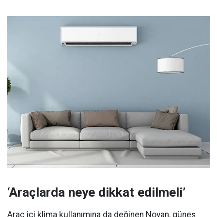
‘Araçlarda neye dikkat edilmeli’
Araç içi klima kullanımına da değinen Noyan, güneş