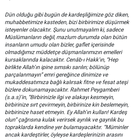
Dün olduğu gibi bugün de kardeşliğimize göz diken,
muhabbetimize kasteden, bizi birbirimize düşürmek
isteyenler olacaktır. Şunu unutmayalım ki, sadece
Müslümanların değil, mazlum durumda olan bütün
insanların umudu olan bizler, gaflet içerisinde
olmadığımız müddetçe düşmanlarımızın emelleri
kursaklarında kalacaktır. Cenâb-ı Hakk’ın, “Hep
birlikte Allah’ın ipine sımsıkı sarılın; bölünüp
parçalanmayın” emri gereğince dinimize ve
mukaddesatımıza bağlı kalırsak fitne ve fesat ateşi
bizlere dokunamayacaktır. Rahmet Peygamberi
(s.a.s)’in, “Birbirinizle ilgi ve alakayı kesmeyin,
birbirinize sırt çevirmeyin, birbirinize kin beslemeyin,
birbirinize haset etmeyin. Ey Allah’ın kulları! Kardeş
olun” çağrısına kulak verirsek ayrılık ve gayrılık bu
topraklarda kendine yer bulamayacaktır. “Müminler
ancak kardeştirler, öyleyse kardeşlerinizin arasını