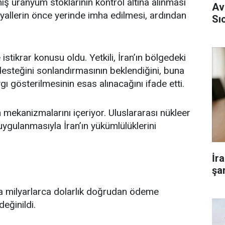
miş uranyum stoklarının kontrol altına alınması
Av
yallerin önce yerinde imha edilmesi, ardından
Sı
stikrar konusu oldu. Yetkili, İran’ın bölgedeki
i desteğini sonlandırmasının beklendiğini, buna
gı gösterilmesinin esas alınacağını ifade etti.
 mekanizmalarını içeriyor. Uluslararası nükleer
ygulanmasıyla İran’ın yükümlülüklerini
İr
şar
da milyarlarca dolarlık doğrudan ödeme
eğinildi.