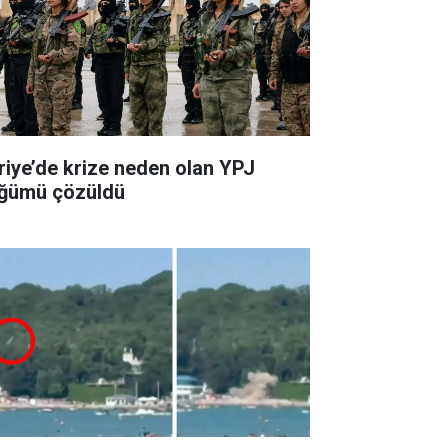
riye’de krize neden olan YPJ
ğümü çözüldü