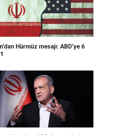
an’dan Hürmüz mesajı: ABD’ye 6
rt