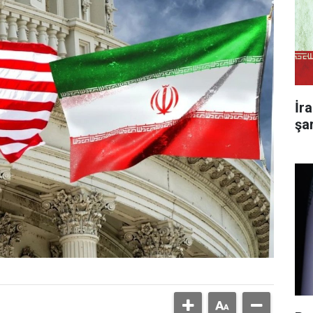
İr
şa