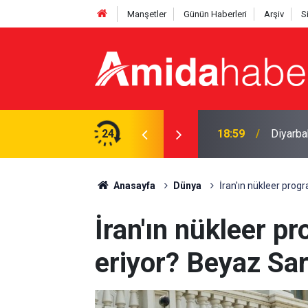
Manşetler
Günün Haberleri
Arşiv
S
i’ye veda mesajı
24
18:59
Diyarba
Anasayfa
Dünya
İran'ın nükleer prog
İran'ın nükleer p
eriyor? Beyaz Sar