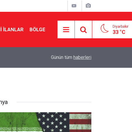
Diyarbakır
I İLANLAR
BÖLGE
33 °C
18:14
Şanlıurfa’da 5 araç birbirine girdi: 7 yaralı
Günün tüm
haberleri
nya