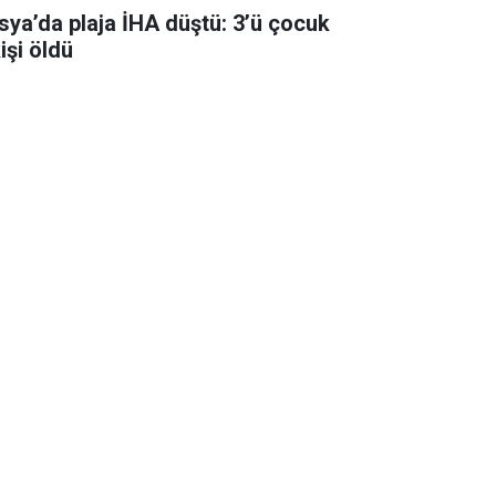
sya’da plaja İHA düştü: 3’ü çocuk
işi öldü