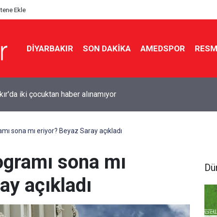
itene Ekle
DIYARBAKIR
SON DAKIKA
AMEDSPOR
RESM
kır'da iki çocuktan haber alınamıyor
ramı sona mı eriyor? Beyaz Saray açıkladı
rogramı sona mı
Dü
ay açıkladı