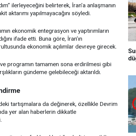
ım” ilerleyeceğini belirterek, İran’a anlaşmanın
it aktarımı yapılmayacağını söyledi.
aşımın ekonomik entegrasyon ve yaptırımların
ğını ifade etti. Buna göre, İran’ın
rultusunda ekonomik açılımlar devreye girecek.
Su
dü
i ve programın tamamen sona erdirilmesi gibi
şılıkların gündeme gelebileceği aktarıldı.
endirme
ndeki tartışmalara da değinerek, özellikle Devrim
da yer alan haberlerin dikkatle
.