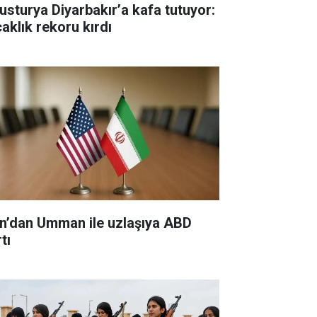
usturya Diyarbakır’a kafa tutuyor:
caklık rekoru kırdı
an’dan Umman ile uzlaşıya ABD
tı