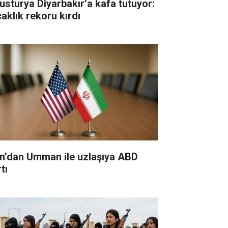
usturya Diyarbakır’a kafa tutuyor:
caklık rekoru kırdı
an’dan Umman ile uzlaşıya ABD
tı