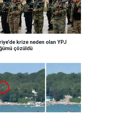
riye’de krize neden olan YPJ
ğümü çözüldü