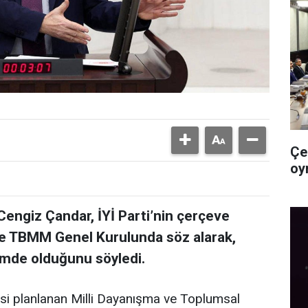
Çe
oy
 Cengiz Çandar, İYİ Parti’nin çerçeve
ine TBMM Genel Kurulunda söz alarak,
nemde olduğunu söyledi.
i planlanan Milli Dayanışma ve Toplumsal