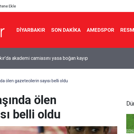
itene Ekle
DIYARBAKIR
SON DAKIKA
AMEDSPOR
RESM
r için Süper Lig hazırlığı: Diyarbakır Stadyumu’nda çalışmalar
ı
a ölen gazetecilerin sayısı belli oldu
aşında ölen
Dü
sı belli oldu