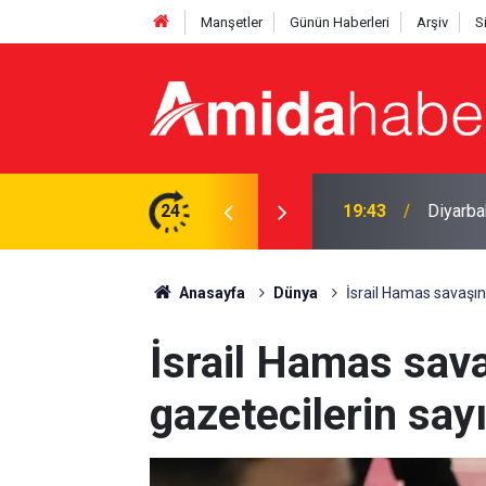
Manşetler
Günün Haberleri
Arşiv
S
Amedspo
ı yasa boğan kayıp
24
18:28
hızland
Anasayfa
Dünya
İsrail Hamas savaşınd
İsrail Hamas sav
gazetecilerin sayı