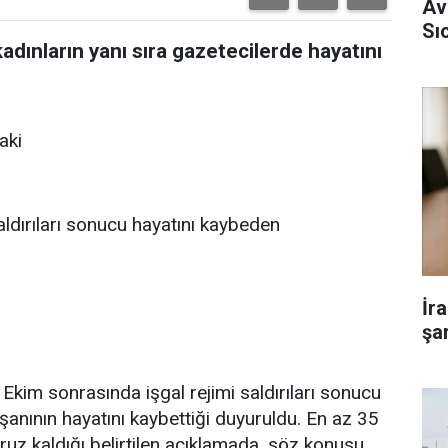
Av
Sı
kadınların yanı sıra gazetecilerde hayatını
aki
aldırıları sonucu hayatını kaybeden
İr
şar
 Ekim sonrasında işgal rejimi saldırıları sonucu
ışanının hayatını kaybettiği duyuruldu. En az 35
z kaldığı belirtilen açıklamada, söz konusu