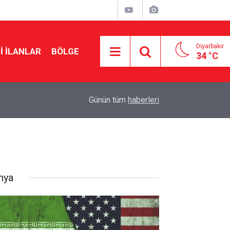
Diyarbakır
I İLANLAR
BÖLGE
34 °C
17:53
Çerçeve yasada kritik rol oynayacak: MGK topla
Günün tüm
haberleri
nya