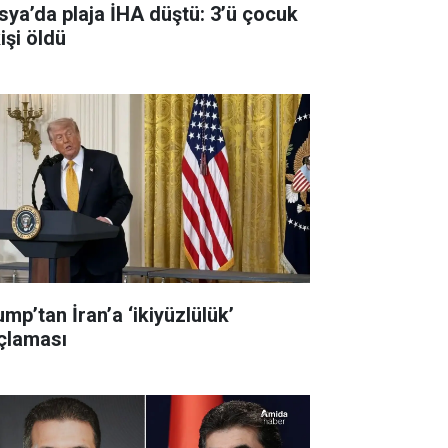
sya’da plaja İHA düştü: 3’ü çocuk
işi öldü
mp’tan İran’a ‘ikiyüzlülük’
çlaması