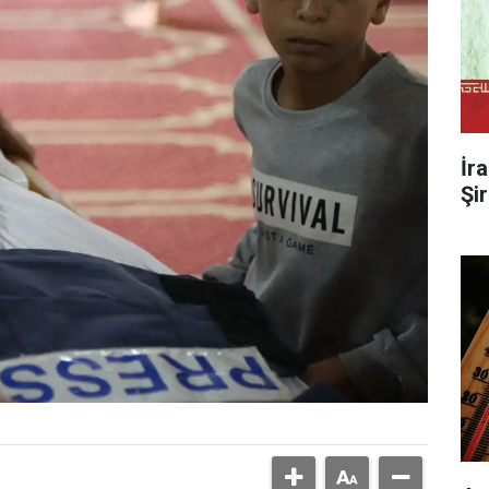
İr
Şi