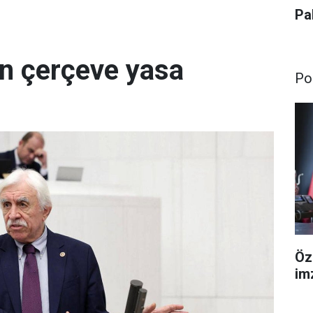
Pa
n çerçeve yasa
Pol
Öz
im