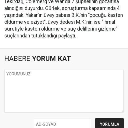
Tekirdağ, Colemêrg ve Wan’da 7 şüphelinin gözaltına
alındığını duyurdu. Gürlek, soruşturma kapsamında 4
yaşındaki Yakar'ın üvey babası B.K.’nin “çocuğu kasten
öldürme ve eziyet”, üvey dedesi M.K.’nin ise “ihmal
suretiyle kasten öldürme ve suç delillerini gizleme”
suçlarından tutuklandığı paylaştı.
HABERE
YORUM KAT