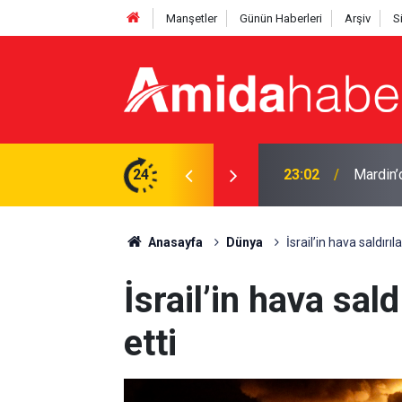
Manşetler
Günün Haberleri
Arşiv
S
lı
24
22:50
Cumhurb
Anasayfa
Dünya
İsrail’in hava saldırı
İsrail’in hava sal
etti