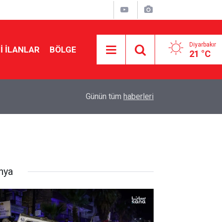
Diyarbakır
I İLANLAR
BÖLGE
21 °C
21:47
MGK’den çözüm süreci mesajı: Tarihi bir merhal
Günün tüm
haberleri
nya