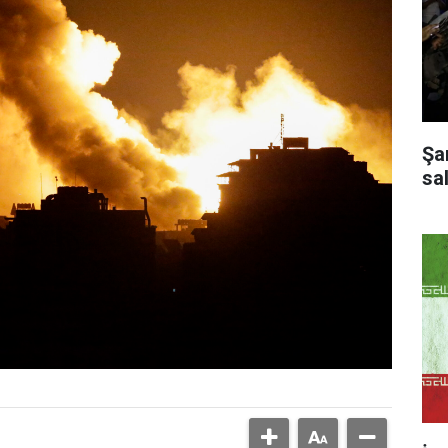
Şa
sal