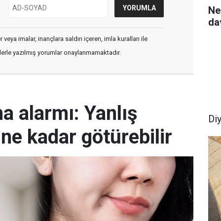
Ne
da
veya imalar, inançlara saldırı içeren, imla kuralları ile
flerle yazılmış yorumlar onaylanmamaktadır.
ma alarmı: Yanlış
Di
ine kadar götürebilir