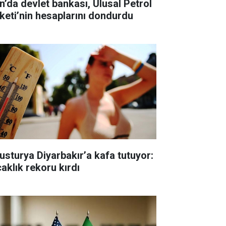
an’da devlet bankası, Ulusal Petrol
rketi’nin hesaplarını dondurdu
usturya Diyarbakır’a kafa tutuyor:
caklık rekoru kırdı