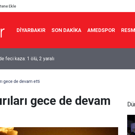
itene Ekle
DIYARBAKIR
SON DAKIKA
AMEDSPOR
RESM
aşkanı Erdoğan Suudi Arabistan’a gidiyor
ları gece de devam etti
dırıları gece de devam
Dü