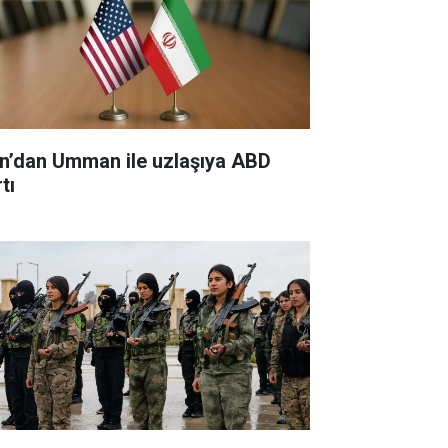
an’dan Umman ile uzlaşıya ABD
tı