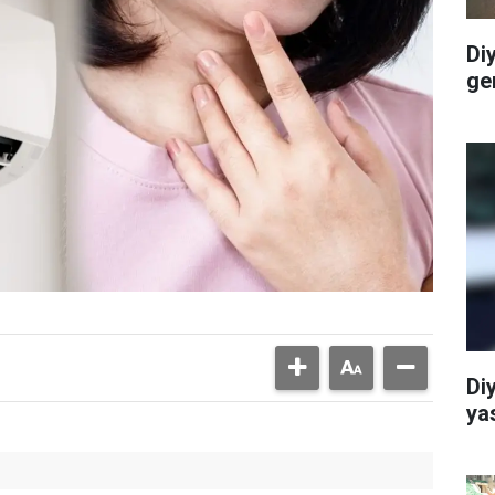
Di
ge
Di
ya