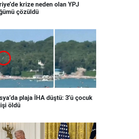
riye’de krize neden olan YPJ
ğümü çözüldü
sya’da plaja İHA düştü: 3’ü çocuk
işi öldü