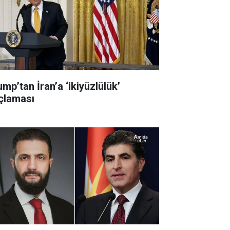
mp’tan İran’a ‘ikiyüzlülük’
çlaması