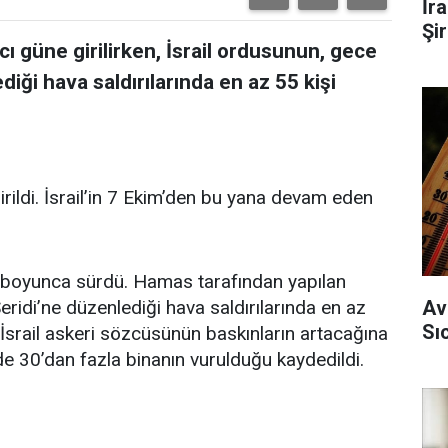
İr
Şi
ı güne girilirken, İsrail ordusunun, gece
ği hava saldırılarında en az 55 kişi
ildi. İsrail’in 7 Ekim’den bu yana devam eden
 boyunca sürdü. Hamas tarafından yapılan
ridi’ne düzenlediği hava saldırılarında en az
Av
Sı
di. İsrail askeri sözcüsünün baskınların artacağına
e 30’dan fazla binanın vurulduğu kaydedildi.
ü