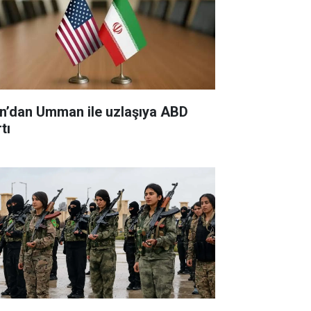
an’dan Umman ile uzlaşıya ABD
tı