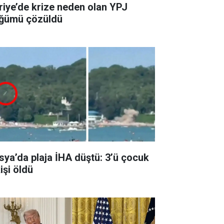
riye’de krize neden olan YPJ
ğümü çözüldü
sya’da plaja İHA düştü: 3’ü çocuk
işi öldü