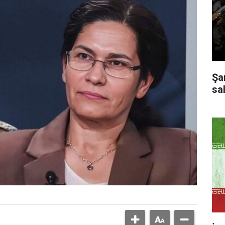
Şa
sal