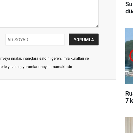
Su
dü
veya imalar, inançlara saldırı içeren, imla kuralları ile
flerle yazılmış yorumlar onaylanmamaktadır.
Ru
7 k