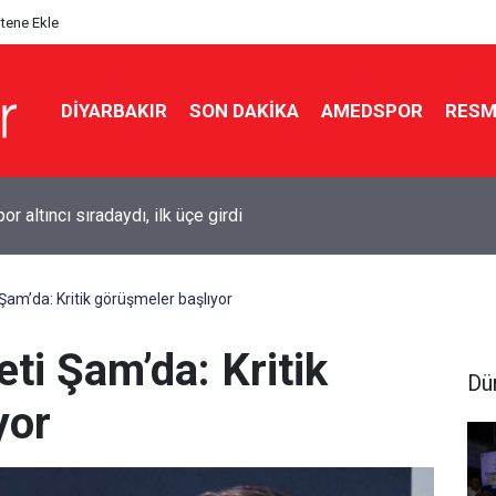
itene Ekle
DIYARBAKIR
SON DAKIKA
AMEDSPOR
RESM
 altıncı sıradaydı, ilk üçe girdi
Şam’da: Kritik görüşmeler başlıyor
ti Şam’da: Kritik
Dü
yor