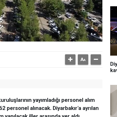
Di
ka
kuruluşlarının yayımladığı personel alım
62 personel alınacak. Diyarbakır’a ayrılan
m yapılacak iller arasında yer aldı.