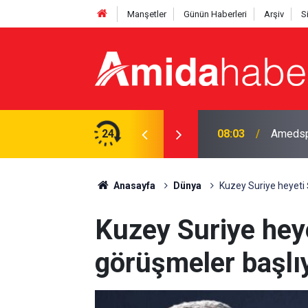
Manşetler
Günün Haberleri
Arşiv
S
 personel alınacak
24
08:03
Amedspor
Anasayfa
Dünya
Kuzey Suriye heyeti 
Kuzey Suriye heye
görüşmeler başlı