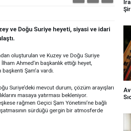
İr
Şi
y ve Doğu Suriye heyeti, siyasi ve idari
laştı.
dan oluşturulan ve Kuzey ve Doğu Suriye
 İlham Ahmed’in başkanlık ettiği heyet,
 başkenti Şam’a vardı.
oğu Suriye’deki mevcut durum, çözüm arayışları
Av
ıklarını masaya yatırması bekleniyor.
Sı
teşkese rağmen Geçici Şam Yönetimi’ne bağlı
 kuşatmasının sürdüğü gergin bir atmosferde