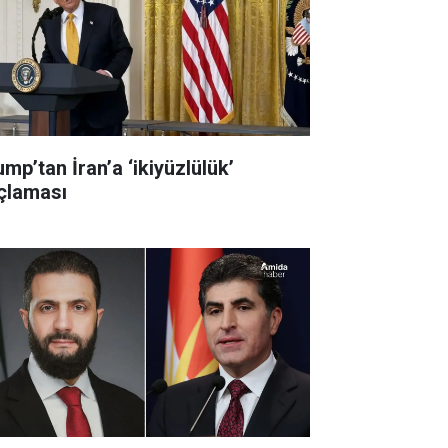
mp’tan İran’a ‘ikiyüzlülük’
çlaması