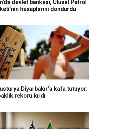
an’da devlet bankası, Ulusal Petrol
rketi’nin hesaplarını dondurdu
usturya Diyarbakır’a kafa tutuyor:
caklık rekoru kırdı