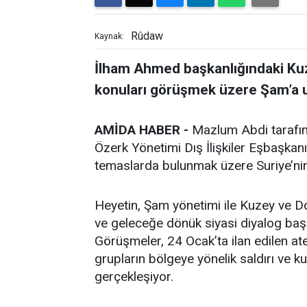
Rûdaw
Kaynak:
İlham Ahmed başkanlığındaki Kuze
konuları görüşmek üzere Şam’a u
AMİDA HABER -
Mazlum Abdi tarafın
Özerk Yönetimi Dış İlişkiler Eşbaşkanı
temaslarda bulunmak üzere Suriye’nin
Heyetin, Şam yönetimi ile Kuzey ve D
ve geleceğe dönük siyasi diyalog başl
Görüşmeler, 24 Ocak’ta ilan edilen a
grupların bölgeye yönelik saldırı ve
gerçekleşiyor.