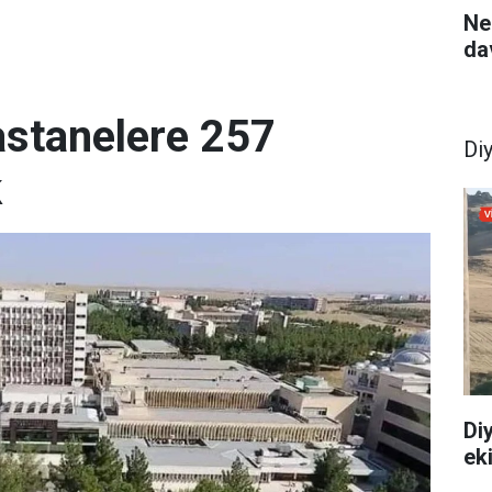
Ne
da
astanelere 257
Di
k
Diy
ek