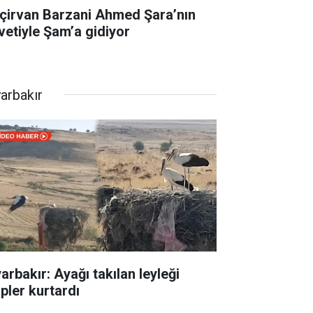
çirvan Barzani Ahmed Şara’nın
vetiyle Şam’a gidiyor
yarbakır
arbakır: Ayağı takılan leyleği
ipler kurtardı