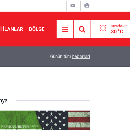
Diyarbakır
I İLANLAR
BÖLGE
30 °C
08:03
Amedspor, Muhammed Salah’ı ağırlayacak
Günün tüm
haberleri
nya