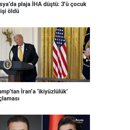
sya’da plaja İHA düştü: 3’ü çocuk
işi öldü
mp’tan İran’a ‘ikiyüzlülük’
çlaması