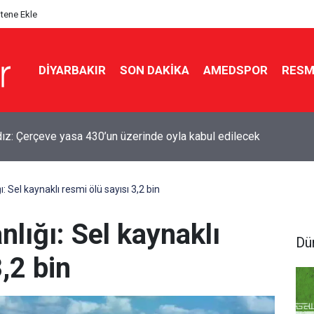
itene Ekle
DIYARBAKIR
SON DAKIKA
AMEDSPOR
RESM
lak vergisi inşaat maliyet bedelleri açıklandı
: Sel kaynaklı resmi ölü sayısı 3,2 bin
nlığı: Sel kaynaklı
Dü
,2 bin