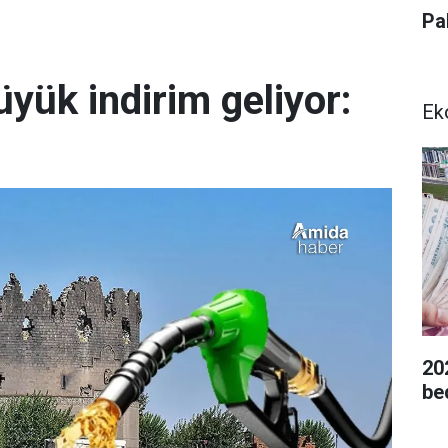
Pa
yük indirim geliyor:
Ek
20
be