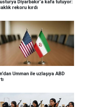
usturya Diyarbakır’a kafa tutuyor:
caklık rekoru kırdı
an’dan Umman ile uzlaşıya ABD
tı