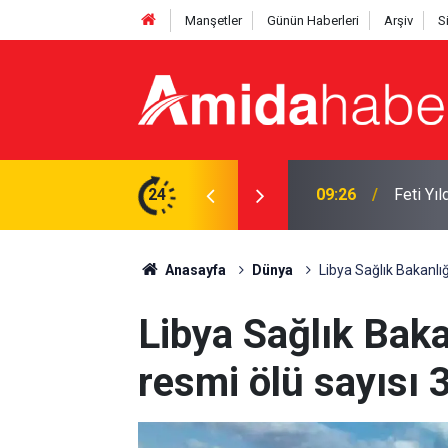
Manşetler
Günün Haberleri
Arşiv
S
 üzerinde oyla kabul edilecek
24
08:36
2027 em
Anasayfa
Dünya
Libya Sağlık Bakanlığı
Libya Sağlık Baka
resmi ölü sayısı 3