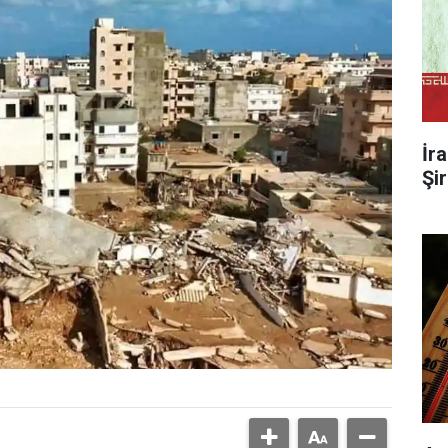
İr
Şi