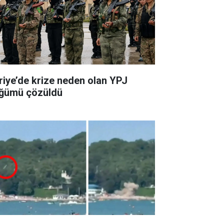
riye’de krize neden olan YPJ
ğümü çözüldü