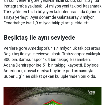
En son verilere göre yeşil-kırmızılı kulüp, son 2,5 yılda
Instagram’da yaklaşık 1,4 milyon yeni takipçi kazanarak
Türkiye’de en fazla büyüyen kulüpler arasında üçüncü
sıraya yerleşti. Aynı dönemde Galatasaray 3 milyon,
Fenerbahçe ise 1,9 milyon takipçi artışı elde etti.
Beşiktaş ile aynı seviyede
Verilere göre Amedspor’un 1,4 milyonluk takipçi artışı
Beşiktaş ile aynı seviyeye ulaştı. Trabzonspor yaklaşık
800 bin, Samsunspor 164 bin takipçi kazanırken,
Adana Demirspor ise 51 bin takipçi kaybetti. Böylece
Amedspor, sosyal medya büyüme performansıyla
Süper Lig’in en dikkat çeken kulüplerinden biri oldu.