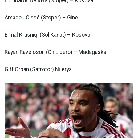
Lumbardh Dellova (Stoper) – Kosova
Amadou Cissé (Stoper) – Gine
Ermal Krasniqi (Sol Kanat) – Kosova
Rayan Raveloson (Ön Libero) – Madagaskar
Gift Orban (Satrofor) Nijerya