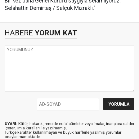
Bir kez daha Genel Kurul’u saygıyla selamlıyoruz.
Selahattin Demirtaş / Selçuk Mızraklı."
HABERE
YORUM KAT
UYARI:
Küfür, hakaret, rencide edici cümleler veya imalar, inançlara saldırı
içeren, imla kuralları ile yazılmamış,
Türkçe karakter kullanılmayan ve büyük harflerle yazılmış yorumlar
onaylanmamaktadır.