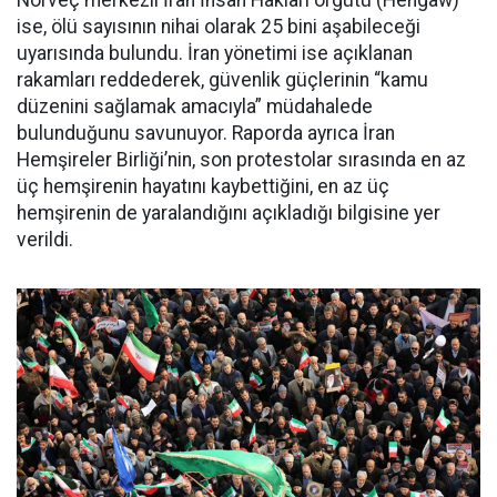
Norveç merkezli İran İnsan Hakları örgütü (Hengaw)
ise, ölü sayısının nihai olarak 25 bini aşabileceği
uyarısında bulundu. İran yönetimi ise açıklanan
rakamları reddederek, güvenlik güçlerinin “kamu
düzenini sağlamak amacıyla” müdahalede
bulunduğunu savunuyor. Raporda ayrıca İran
Hemşireler Birliği’nin, son protestolar sırasında en az
üç hemşirenin hayatını kaybettiğini, en az üç
hemşirenin de yaralandığını açıkladığı bilgisine yer
verildi.