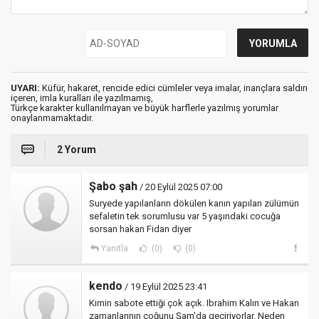
UYARI:
Küfür, hakaret, rencide edici cümleler veya imalar, inançlara saldırı
içeren, imla kuralları ile yazılmamış,
Türkçe karakter kullanılmayan ve büyük harflerle yazılmış yorumlar
onaylanmamaktadır.
2 Yorum
Şabo şah
/ 20 Eylül 2025 07:00
Suryede yapılanların dökülen kanın yapılan zülümün
sefaletin tek sorumlusu var 5 yaşındaki cocuğa
sorsan hakan Fidan diyer
Yanıtla
(0)
(0)
kendo
/ 19 Eylül 2025 23:41
Kimin sabote ettiği çok açık. Ibrahim Kalın ve Hakan
zamanlarının çoğunu Şam'da geçiriyorlar. Neden