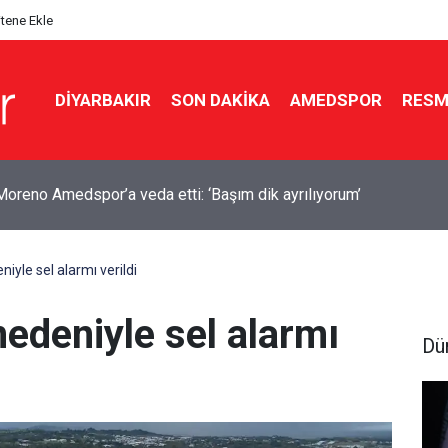
itene Ekle
DIYARBAKIR
SON DAKIKA
AMEDSPOR
RESM
yan’dan ABD ile mutabakat mesajı: Neden sürekli savaşalım?
niyle sel alarmı verildi
nedeniyle sel alarmı
Dü