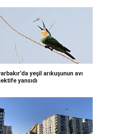
yarbakır’da yeşil arıkuşunun avı
jektife yansıdı