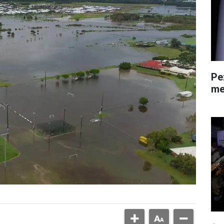
Pe
me