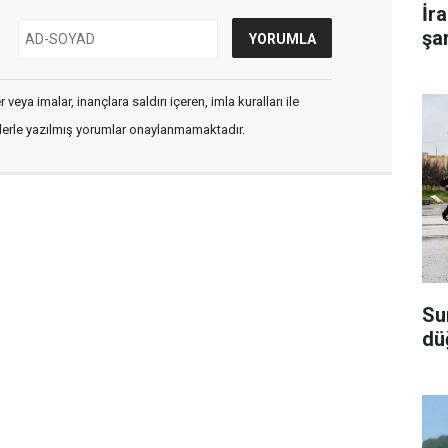
İr
şar
veya imalar, inançlara saldırı içeren, imla kuralları ile
flerle yazılmış yorumlar onaylanmamaktadır.
Su
dü