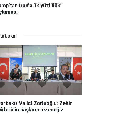
mp’tan İran’a ‘ikiyüzlülük’
çlaması
yarbakır
yarbakır Valisi Zorluoğlu: Zehir
irlerinin başlarını ezeceğiz