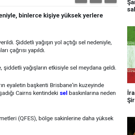
Şa
sal
deniyle, binlerce kişiye yüksek yerlere
erildi. Şiddetli yağışın yol açtığı sel nedeniyle,
arı çağrısı yapıldı.
 şiddetli yağışların etkisiyle sel meydana geldi.
arın eyaletin başkenti Brisbane'in kuzeyinde
İr
aşadığı Cairns kentindeki
sel
baskınlarına neden
Şi
etleri (QFES), bölge sakinlerine daha yüksek