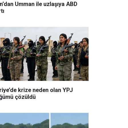
an’dan Umman ile uzlaşıya ABD
tı
riye’de krize neden olan YPJ
ğümü çözüldü