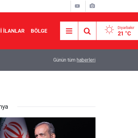
Diyarbakır
I İLANLAR
BÖLGE
21 °C
22:10
Musa Anter davasının yeniden açılması için Ada
Günün tüm
haberleri
nya