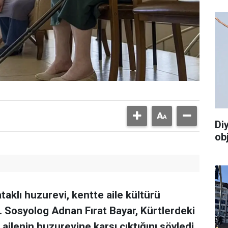
Di
ob
taklı huzurevi, kentte aile kültürü
. Sosyolog Adnan Fırat Bayar, Kürtlerdeki
 ailenin huzurevine karşı çıktığını söyledi.