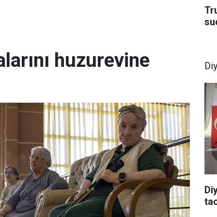
Tru
su
larını huzurevine
Di
Di
tac