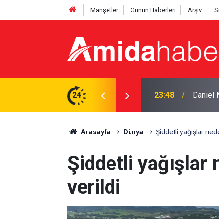
Manşetler
Günün Haberleri
Arşiv
S
tti: ‘Başım dik ayrılıyorum’
24
23:25
Pezeşki
Anasayfa
Dünya
Şiddetli yağışlar nede
Şiddetli yağışlar 
verildi