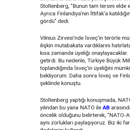
Stoltenberg, "Bunun tam tersini elde et
Ayrıca Finlandiya'nın İttifak'a katıldığ
gördü" dedi.
Vilnius Zirvesi'nde İsveç'in terörle
ilişkin mutabakata vardıklarını hatırla
kısa zamanda üyeliği onaylayacaklar
getirdi. Bu nedenle, Türkiye Büyük Mi
toplandığında İsveç'in üyeliğini müm
bekliyorum. Daha sonra İsveç ve Finla
şeklinde konuştu.
Stoltenberg yaptığı konuşmada, NATO
yılından bu yana NATO ile
AB
arasında
öncelik olduğunu belirterek, "NATO-AB
aynı zorlukları paylaşıyoruz. Biz iki 