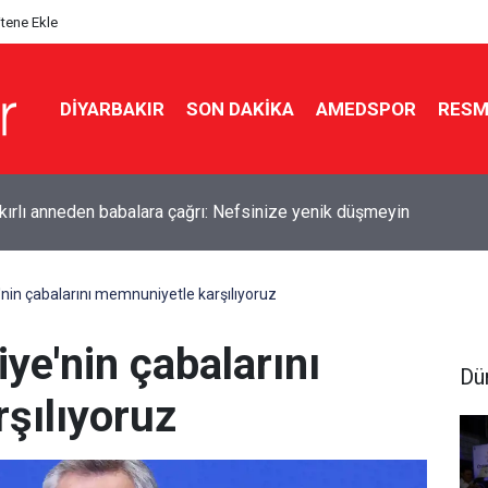
itene Ekle
DIYARBAKIR
SON DAKIKA
AMEDSPOR
RESM
kırlı anneden babalara çağrı: Nefsinize yenik düşmeyin
'nin çabalarını memnuniyetle karşılıyoruz
iye'nin çabalarını
Dü
şılıyoruz