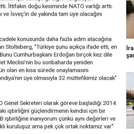
ti. İttifakın doğu kesiminde NATO varlığı arttı.
ını ve İsveç'in de yakında tam üye olacağını
 mücadele konusunda daha fazla adım atacağına
tan Stolteberg, "Türkiye şunu açıkça ifade etti, en
İr
. Bunu Cumhurbaşkanı Erdoğan birçok kez dile
şar
llet Meclisi'nin bu sonbaharda yeniden
kün olan en kısa sürede onaylamasını
ndiya'nın üye olmasıyla 32 müttefikimiz olacak"
 Genel Sekreteri olarak göreve başladığı 2014
ki işbirliğini güçlendirmenin kendisi için bir
 işbirliğine inanıyorum çünkü aynı değerleri ve
farklı kuruluşuz ama pek çok ortak noktamız var"