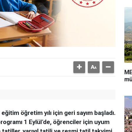
ME
mü
ğitim öğretim yılı için geri sayım başladı.
ogramı 1 Eylül’de, öğrenciler için uyum
atiller, yarıyıl tatili ve resmi tatil takvimi