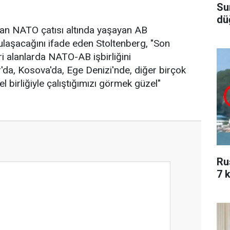
Su
dü
ından NATO çatısı altında yaşayan AB
ulaşacağını ifade eden Stoltenberg, "Son
keri alanlarda NATO-AB işbirliğini
r'da, Kosova'da, Ege Denizi'nde, diğer birçok
 birliğiyle çalıştığımızı görmek güzel"
Ru
7 k