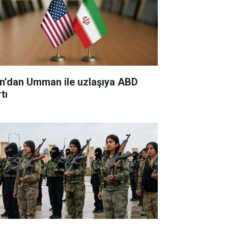
an’dan Umman ile uzlaşıya ABD
tı