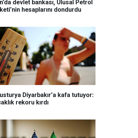
an’da devlet bankası, Ulusal Petrol
rketi’nin hesaplarını dondurdu
usturya Diyarbakır’a kafa tutuyor:
caklık rekoru kırdı