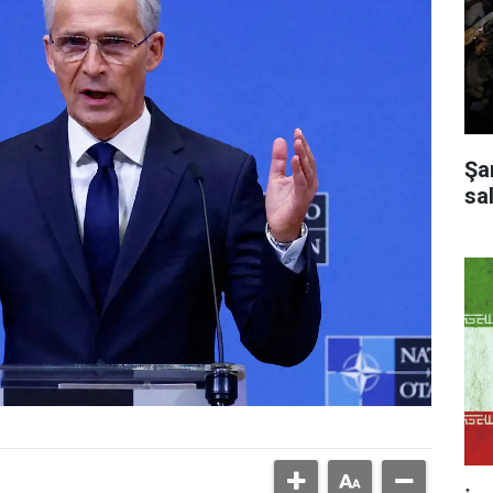
Şa
sal