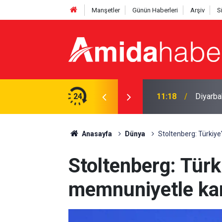
Manşetler
Günün Haberleri
Arşiv
S
çetelere emanet’ sözlerine tepki
24
11:18
Diyarba
Anasayfa
Dünya
Stoltenberg: Türkiye
Stoltenberg: Türk
memnuniyetle kar