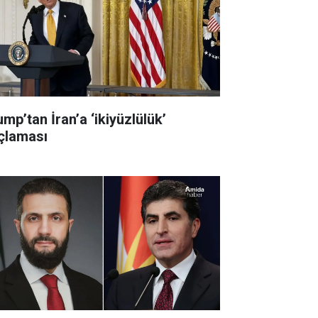
mp’tan İran’a ‘ikiyüzlülük’
çlaması