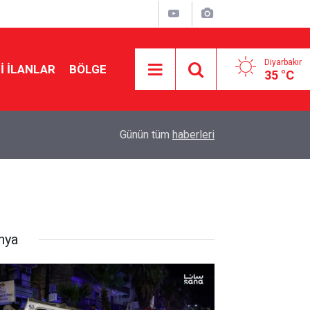
Diyarbakır
I İLANLAR
BÖLGE
35 °C
10:35
Son seçim anketinde Demirtaş detayı
Günün tüm
haberleri
nya