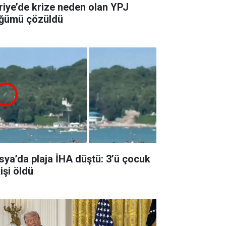
riye’de krize neden olan YPJ
ğümü çözüldü
sya’da plaja İHA düştü: 3’ü çocuk
işi öldü