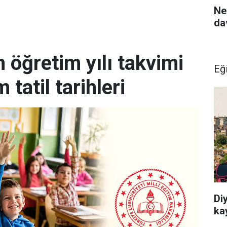
Ne
da
öğretim yılı takvimi
Eğ
 tatil tarihleri
Diy
ka