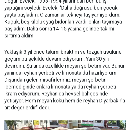
Doğan Evelek, 1993-1994 yıllarından beri bu işi
yaptığını söyledi. Evelek, "Daha doğrusu ben çocuk
yaşta başladım. O zamanlar tekneyi taşıyamıyordum.
Küçük, beş kiloluk yağ bidonları vardı, onları taşımaya
başladım. Daha sonra 14-15 yaşına gelince takımı
sırtıma aldım.
Yaklaşık 3 yıl önce takımı bıraktım ve tezgah usulüne
geçtim bu şekilde devam ediyorum. Yani 30 yılı
devirdim. Şu anda özellikle meyan şerbetim var. Bunun
yanında reyhan şerbeti ve limonata da hazırlıyorum.
Dışarıdan gelen misafirlerimiz meyan şerbetini
içemediğinde onlara limonata ya da reyhan şerbeti
ikram ediyorum. Reyhan da hevsel bahçesinde
yetişiyor. Hem meyan kökü hem de reyhan Diyarbakır'a
ait değerlerdir" dedi.