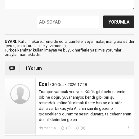
UYARI:
Küfür, hakaret, rencide edici cümleler veya imalar, inançlara saldırı
içeren, imla kuralları ile yazılmamış,
Türkçe karakter kullanılmayan ve büyük harflerle yazılmış yorumlar
onaylanmamaktadır.
1 Yorum
Ecel
/ 30 Ocak 2026 17:28
Trumpın yatacak yeri yok. Kütük gibi cehennemin
dibine doğru yuvarlanıyor, kendi gibi biri şu
resimdeki münafık olmak üzere birkaç diktatör
daha var birkaç yıla Allahın izni ile geberip
gidecekler o gümmm! sesini duyarız, ta cehennemin
derinliklerinden gelen...
Yanıtla
(0)
(0)