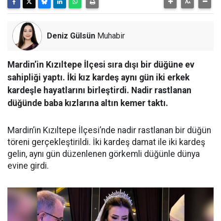
Deniz Gülsün
Muhabir
Mardin’in Kızıltepe İlçesi sıra dışı bir düğüne ev
sahipliği yaptı. İki kız kardeş aynı gün iki erkek
kardeşle hayatlarını birleştirdi. Nadir rastlanan
düğünde baba kızlarına altın kemer taktı.
Mardin’in Kızıltepe İlçesi’nde nadir rastlanan bir düğün
töreni gerçekleştirildi. İki kardeş damat ile iki kardeş
gelin, aynı gün düzenlenen görkemli düğünle dünya
evine girdi.