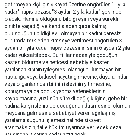
getirmeyen kişi için şikayet üzerine öngörülen "1 yıla
kadar" hapis cezası, "3 aydan 2 yıla kadar" şeklinde
olacak. Hamile olduğunu bildiği eşini veya sürekli
birlikte yaşadığı ve kendisinden gebe kalmış
bulunduğunu bildiği evli olmayan bir kadını çaresiz
durumda terk eden kimseye verilmesi öngörülen 3
aydan bir yıla kadar hapis cezasının sınırı 6 aydan 2 yıla
kadar yükseltilecek. Bu fiiller nedeniyle çocuğun
kasten öldürme ve neticesi sebebiyle kasten
yaralanan kişinin iyileşmesi olanağı bulunmayan bir
hastalığa veya bitkisel hayata girmesine, duyularından
veya organlarından birinin işlevinin yitirmesine,
konuşma ya da çocuk yapma yeteneklerinin
kaybolmasına, yüzünün sürekli değişikliğine, gebe bir
kadına karşı işlenip de çocuğunun düşmesine, ölümün
meydana gelmesine sebebiyet veren ağırlaşmış
yaralama suçunu işlemesi halinde şikayet
aranmaksızın, faile hüküm uyarınca verilecek ceza
yarısından 2 katına kadar artırılacak.