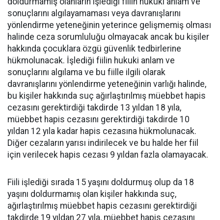
doldurmamış olanların işlediği fiilin hukuki anlam ve
sonuçlarını algılayamaması veya davranışlarını
yönlendirme yeteneğinin yeterince gelişmemiş olması
halinde ceza sorumluluğu olmayacak ancak bu kişiler
hakkında çocuklara özgü güvenlik tedbirlerine
hükmolunacak. İşlediği fiilin hukuki anlam ve
sonuçlarını algılama ve bu fiille ilgili olarak
davranışlarını yönlendirme yeteneğinin varlığı halinde,
bu kişiler hakkında suç ağırlaştırılmış müebbet hapis
cezasını gerektirdiği takdirde 13 yıldan 18 yıla,
müebbet hapis cezasını gerektirdiği takdirde 10
yıldan 12 yıla kadar hapis cezasına hükmolunacak.
Diğer cezaların yarısı indirilecek ve bu halde her fiil
için verilecek hapis cezası 9 yıldan fazla olamayacak.
Fiili işlediği sırada 15 yaşını doldurmuş olup da 18
yaşını doldurmamış olan kişiler hakkında suç,
ağırlaştırılmış müebbet hapis cezasını gerektirdiği
takdirde 19 yıldan 27 yıla, müebbet hapis cezasını