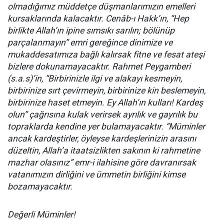
olmadığımız müddetçe düşmanlarımızın emelleri
kursaklarında kalacaktır. Cenâb-ı Hakk’ın, “Hep
birlikte Allah’ın ipine sımsıkı sarılın; bölünüp
parçalanmayın” emri gereğince dinimize ve
mukaddesatımıza bağlı kalırsak fitne ve fesat ateşi
bizlere dokunamayacaktır. Rahmet Peygamberi
(s.a.s)’in, “Birbirinizle ilgi ve alakayı kesmeyin,
birbirinize sırt çevirmeyin, birbirinize kin beslemeyin,
birbirinize haset etmeyin. Ey Allah’ın kulları! Kardeş
olun” çağrısına kulak verirsek ayrılık ve gayrılık bu
topraklarda kendine yer bulamayacaktır. “Müminler
ancak kardeştirler, öyleyse kardeşlerinizin arasını
düzeltin, Allah’a itaatsizlikten sakının ki rahmetine
mazhar olasınız” emr-i ilahisine göre davranırsak
vatanımızın dirliğini ve ümmetin birliğini kimse
bozamayacaktır.
Değerli Müminler!