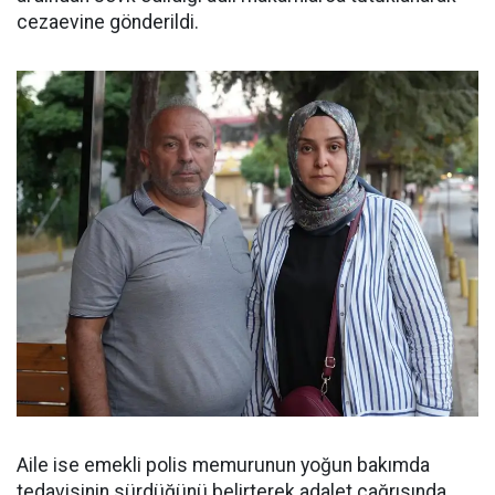
cezaevine gönderildi.
Aile ise emekli polis memurunun yoğun bakımda
tedavisinin sürdüğünü belirterek adalet çağrısında