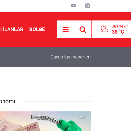
Diyarbakır
I İLANLAR
BÖLGE
38 °C
15:50
Eğil Belediyesi'nden yalnız yaşayan vatandaşa 
Günün tüm
haberleri
onomi