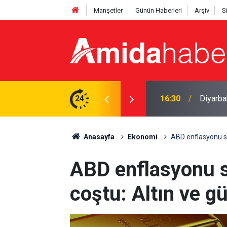
Manşetler
Günün Haberleri
Arşiv
S
irelere saldırdılar
24
15:58
Selahat
Anasayfa
Ekonomi
ABD enflasyonu so
ABD enflasyonu s
coştu: Altın ve 