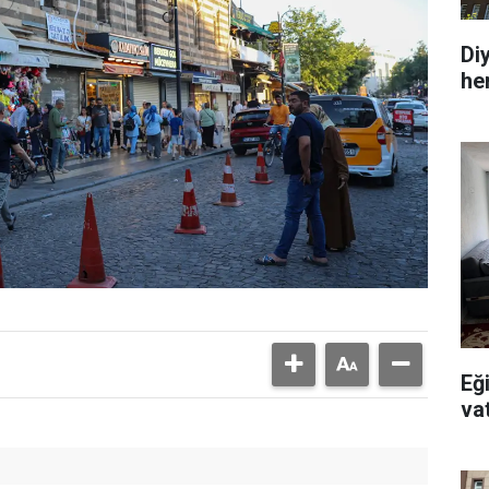
Di
he
Eğ
va