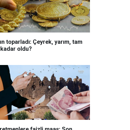
tın toparladı: Çeyrek, yarım, tam
 kadar oldu?
retmenlere faizli maaş: Son