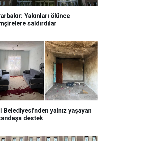
yarbakır: Yakınları ölünce
mşirelere saldırdılar
il Belediyesi'nden yalnız yaşayan
tandaşa destek