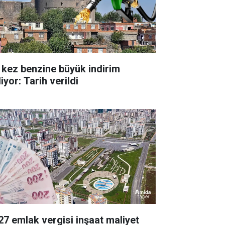
 kez benzine büyük indirim
iyor: Tarih verildi
27 emlak vergisi inşaat maliyet