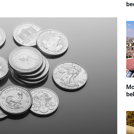
be
Mot
bel