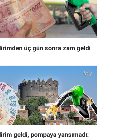
dirimden üç gün sonra zam geldi
dirim geldi, pompaya yansımadı: