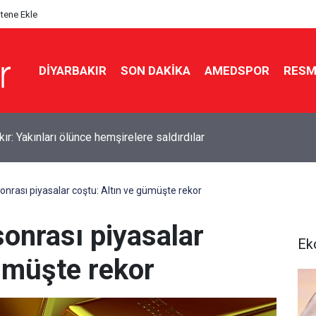
itene Ekle
DIYARBAKIR
SON DAKIKA
AMEDSPOR
RESM
tin Demirtaş'tan 'çerçeve yasa' açıklaması
nrası piyasalar coştu: Altın ve gümüşte rekor
onrası piyasalar
Ek
gümüşte rekor