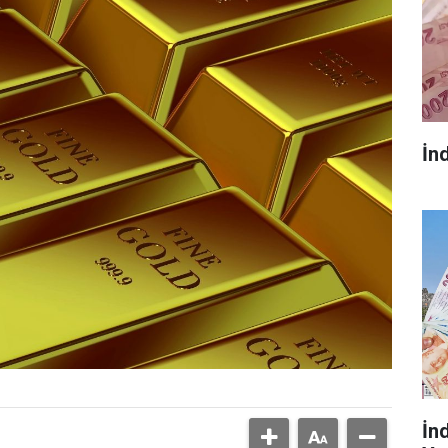
İn
İn