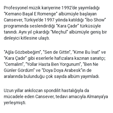
Profesyonel müzik kariyerine 1992’de yayımladığı
“Kemano Başal E Romenge” albümüyle başlayan
Cansever, Türkiye’de 1997 yılında katıldığı “İbo Show”
programında seslendirdiği “Kara Çadır” türküsüyle
tanındı. Aynı yıl çıkardığı “Meçhul” albümüyle geniş bir
dinleyici kitlesine ulaştı.
“Ağla Gözbebeğim”, “Sen de Gittin”, “Kime Bu İnat” ve
“Kara Çadır” gibi eserlerle hafızalara kazınan sanatçı;
“Cemalim”, “Yollar Hasta Ben Yorgunum”, “Ben Ne
Günler Gördüm” ve “Doya Doya Arabesk”in de
aralarında bulunduğu çok sayıda albüm yayımladı.
Uzun yıllar ankilozan spondilit hastalığıyla da
mücadele eden Cansever, tedavi amacıyla Almanya’ya
yerleşmişti.