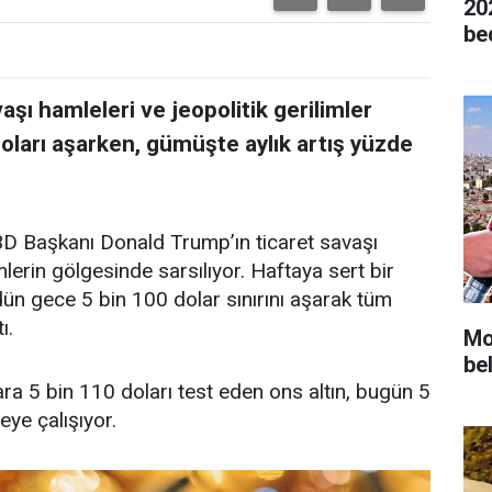
20
be
şı hamleleri ve jeopolitik gerilimler
 doları aşarken, gümüşte aylık artış yüzde
BD Başkanı Donald Trump’ın ticaret savaşı
mlerin gölgesinde sarsılıyor. Haftaya sert bir
 dün gece 5 bin 100 dolar sınırını aşarak tüm
ı.
Mot
bel
 ara 5 bin 110 doları test eden ons altın, bugün 5
ye çalışıyor.