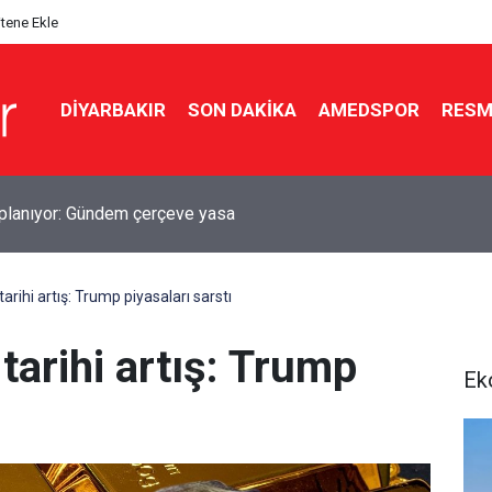
itene Ekle
DIYARBAKIR
SON DAKIKA
AMEDSPOR
RESM
ndan geçti: Korucuların maaşı artıyor
arihi artış: Trump piyasaları sarstı
tarihi artış: Trump
Ek