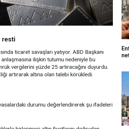
 resti
En
asında ticaret savaşları yatıyor. ABD Başkanı
net
 anlaşmasına ilişkin tutumu nedeniyle bu
ük vergilerini yüzde 25 artıracağını duyurdu.
ği artırarak altına olan talebi körükledi.
yasalardaki durumu değerlendirerek şu ifadeleri
iklerle birleşmesi altın fiyatlarını doğrudan