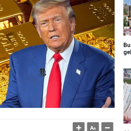
Bu
gel