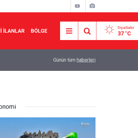
Diyarbakır
I İLANLAR
BÖLGE
37 °C
10:44
Diyarbakır’daki hastanenin statüsü yükseltildi
Günün tüm
haberleri
onomi