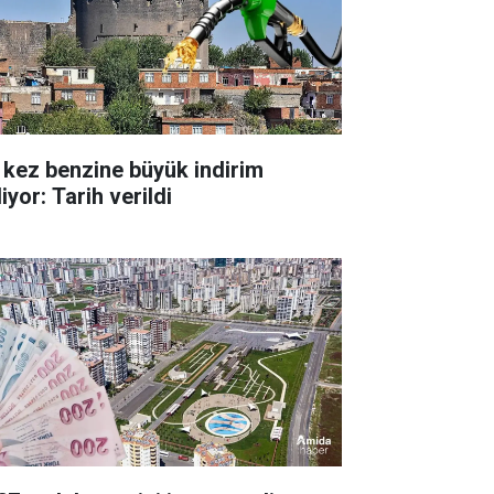
 kez benzine büyük indirim
iyor: Tarih verildi