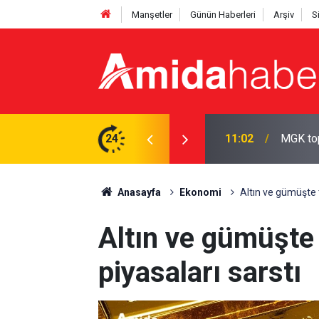
Manşetler
Günün Haberleri
Arşiv
S
e yasa
24
10:55
Komisyo
Anasayfa
Ekonomi
Altın ve gümüşte t
Altın ve gümüşte 
piyasaları sarstı