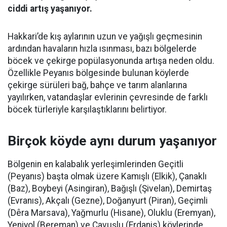
ciddi artış yaşanıyor.
Hakkari’de kış aylarının uzun ve yağışlı geçmesinin
ardından havaların hızla ısınması, bazı bölgelerde
böcek ve çekirge popülasyonunda artışa neden oldu.
Özellikle Peyanıs bölgesinde bulunan köylerde
çekirge sürüleri bağ, bahçe ve tarım alanlarına
yayılırken, vatandaşlar evlerinin çevresinde de farklı
böcek türleriyle karşılaştıklarını belirtiyor.
Birçok köyde aynı durum yaşanıyor
Bölgenin en kalabalık yerleşimlerinden Geçitli
(Peyanıs) başta olmak üzere Kamışlı (Elkik), Çanaklı
(Baz), Boybeyi (Asingiran), Bağışlı (Şivelan), Demirtaş
(Evranıs), Akçalı (Gezne), Doğanyurt (Piran), Geçimli
(Dêra Marsava), Yağmurlu (Hisane), Oluklu (Eremyan),
Yeniyol (Bereman) ve Çavuşlu (Erdanis) köylerinde