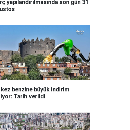
rç yapılandırılmasında son gün 31
ustos
 kez benzine büyük indirim
iyor: Tarih verildi