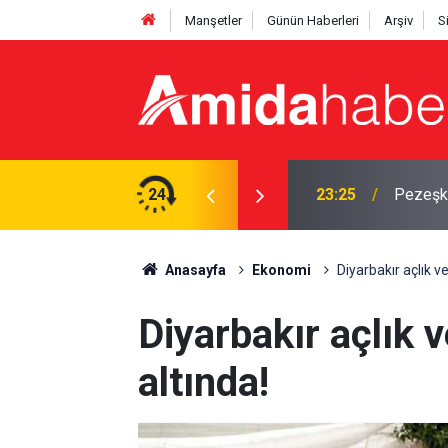
Manşetler
Günün Haberleri
Arşiv
S
at mesajı: Neden sürekli savaşalım?
24
22:10
Musa An
Anasayfa
Ekonomi
Diyarbakır açlık ve
Diyarbakır açlık v
altında!