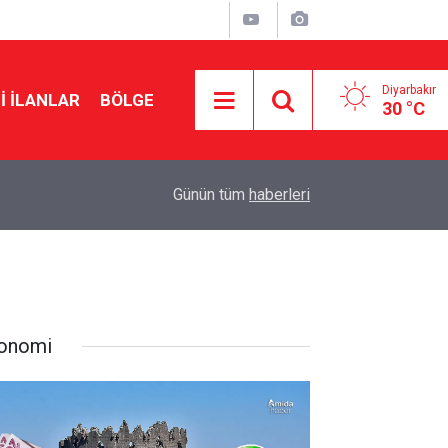
Diyarbakır
I İLANLAR
BÖLGE
30 °C
21:54
Meclis'te ‘Demirtaş’ gerilimi: 'O sizin kullanışlı a
Günün tüm
haberleri
onomi