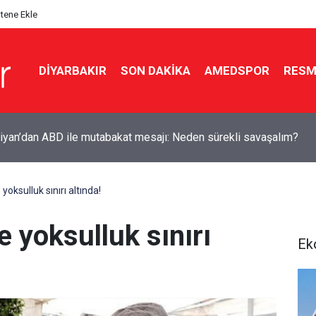
itene Ekle
DIYARBAKIR
SON DAKIKA
AMEDSPOR
RESM
ter davasının yeniden açılması için Adalet Bakanlığına başvuru
 yoksulluk sınırı altında!
e yoksulluk sınırı
Ek