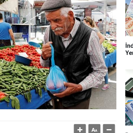
İn
Ye