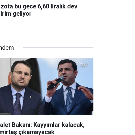
zota bu gece 6,60 liralık dev
dirim geliyor
ndem
alet Bakanı: Kayyımlar kalacak,
mirtaş çıkamayacak