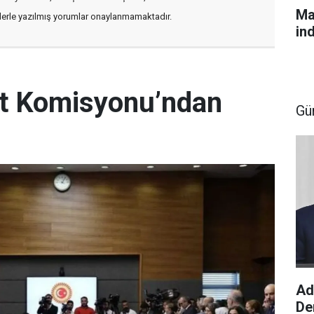
Ma
flerle yazılmış yorumlar onaylanmamaktadır.
in
let Komisyonu’ndan
Gü
Ad
De