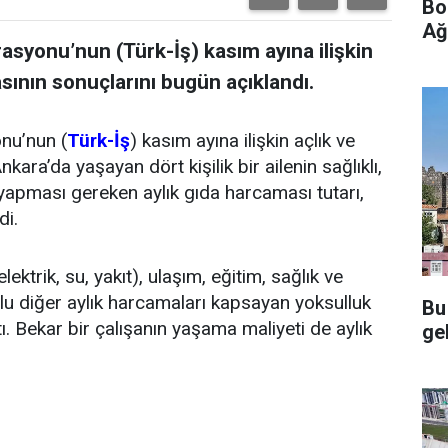
Bo
Ağ
asyonu’nun (Türk-İş) kasım ayına ilişkin
asının sonuçlarını bugün açıklandı.
nu’nun (
Türk-İş
) kasım ayına ilişkin açlık ve
kara’da yaşayan dört kişilik bir ailenin sağlıklı,
 yapması gereken aylık gıda harcaması tutarı,
di.
lektrik, su, yakıt), ulaşım, eğitim, sağlık ve
nlu diğer aylık harcamaları kapsayan yoksulluk
Bu
tı. Bekar bir çalışanın yaşama maliyeti de aylık
gel