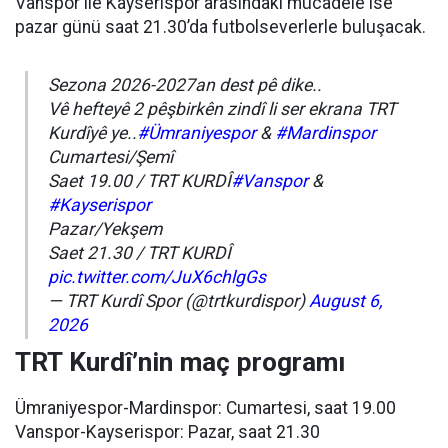
Vanspor ile Kayserispor arasındaki mücadele ise
pazar günü saat 21.30’da futbolseverlerle buluşacak.
Sezona 2026-2027an dest pê dike..
Vê hefteyê 2 pêşbirkên zindî li ser ekrana TRT
Kurdîyê ye..
#Ümraniyespor
&
#Mardinspor
Cumartesi/Şemî
Saet 19.00 / TRT KURDÎ
#Vanspor
&
#Kayserispor
Pazar/Yekşem
Saet 21.30 / TRT KURDÎ
pic.twitter.com/JuX6chlgGs
— TRT Kurdî Spor (@trtkurdispor)
August 6,
2026
TRT Kurdî’nin maç programı
Ümraniyespor-Mardinspor: Cumartesi, saat 19.00
Vanspor-Kayserispor: Pazar, saat 21.30