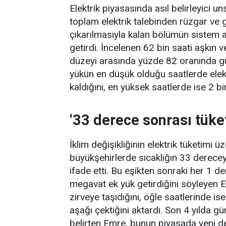
Elektrik piyasasında asıl belirleyici 
toplam elektrik talebinden rüzgar ve g
çıkarılmasıyla kalan bölümün sistem a
getirdi. İncelenen 62 bin saati aşkın v
düzeyi arasında yüzde 82 oranında gü
yükün en düşük olduğu saatlerde elekt
kaldığını, en yüksek saatlerde ise 2 bi
‘33 derece sonrası tüket
İklim değişikliğinin elektrik tüketimi ü
büyükşehirlerde sıcaklığın 33 dereceyi
ifade etti. Bu eşikten sonraki her 1 de
megavat ek yük getirdiğini söyleyen E
zirveye taşıdığını, öğle saatlerinde ise
aşağı çektiğini aktardı. Son 4 yılda g
belirten Emre, bunun piyasada yeni den