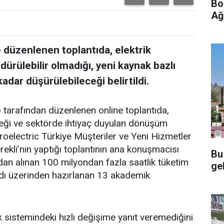
Bo
Ağ
ce düzenlenen toplantıda, elektrik
ürülebilir olmadığı, yeni kaynak bazlı
adar düşürülebileceği belirtildi.
) tarafından düzenlenen online toplantıda,
eceği ve sektörde ihtiyaç duyulan dönüşüm
oelectric Türkiye Müşteriler ve Yeni Hizmetler
kli’nin yaptığı toplantının ana konuşmacısı
Bu
an alınan 100 milyondan fazla saatlik tüketim
gel
aydı üzerinden hazırlanan 13 akademik
k sistemindeki hızlı değişime yanıt veremediğini