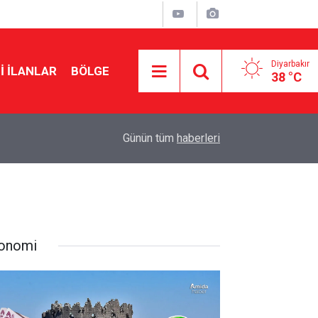
Diyarbakır
I İLANLAR
BÖLGE
38 °C
11:47
Diyarbakır’da kadınlar bağımlılığa karşı bez çant
Günün tüm
haberleri
onomi