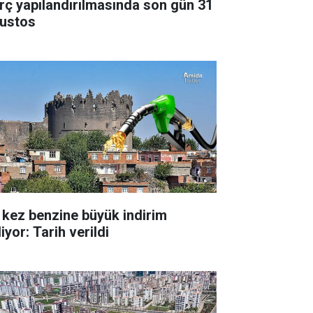
rç yapılandırılmasında son gün 31
ustos
 kez benzine büyük indirim
iyor: Tarih verildi