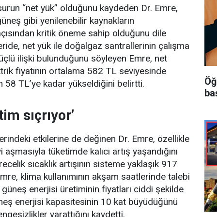
unsurun “net yük” olduğunu kaydeden Dr. Emre,
üneş gibi yenilenebilir kaynakların
çısından kritik öneme sahip olduğunu dile
eride, net yük ile doğalgaz santrallerinin çalışma
çlü ilişki bulunduğunu söyleyen Emre, net
rik fiyatının ortalama 582 TL seviyesinde
Öğ
n 58 TL’ye kadar yükseldiğini belirtti.
ba
im sıçrıyor’
zerindeki etkilerine de değinen Dr. Emre, özellikle
 aşmasıyla tüketimde kalıcı artış yaşandığını
recelik sıcaklık artışının sisteme yaklaşık 917
mre, klima kullanımının akşam saatlerinde talebi
 güneş enerjisi üretiminin fiyatları ciddi şekilde
üneş enerjisi kapasitesinin 10 kat büyüdüğünü
gesizlikler yarattığını kaydetti.