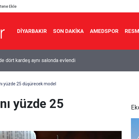
itene Ekle
DIYARBAKIR
SON DAKIKA
AMEDSPOR
RESM
de dört kardeş aynı salonda evlendi
rını yüzde 25 düşürecek model
ını yüzde 25
Ek