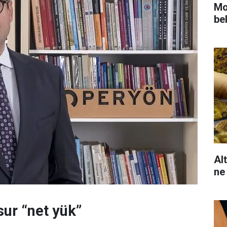
Mot
bel
Al
ne
sur “net yük”