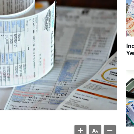
İn
Ye