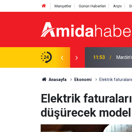
Manşetler
Günün Haberleri
Arşiv
S
an dev altyapı hamlesi
24
11:53
Mardin’
Anasayfa
Ekonomi
Elektrik faturala
Elektrik faturalar
düşürecek model