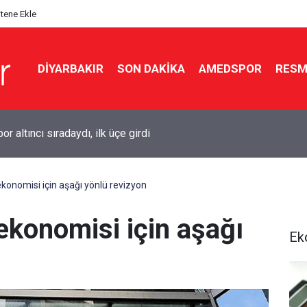
itene Ekle
DIYARBAKIR
SON DAKIKA
AMEDSPOR
RESM
kır’da düğün salonunda kavga: 5 yaralı
ekonomisi için aşağı yönlü revizyon
 ekonomisi için aşağı
Ek