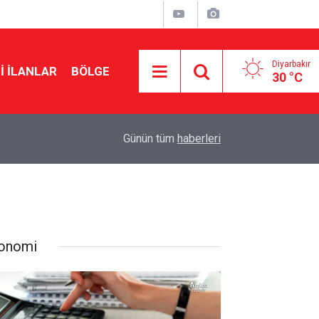
Diyarbakır
I İLANLAR
BÖLGE
30 °C
00:30
Diyarbakır’da klima alarmı: Yanlış kullanım yüz fe
Günün tüm
haberleri
onomi