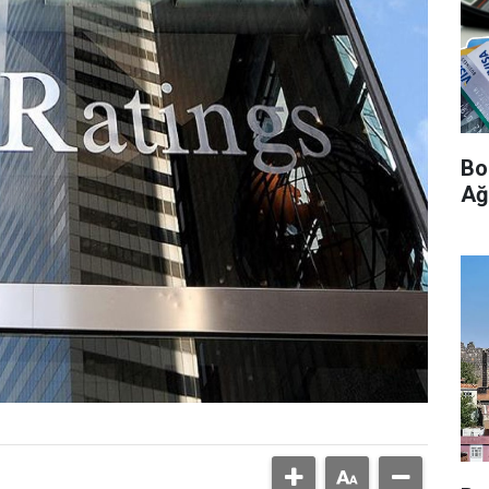
Bo
Ağ