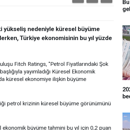
Bu
gel
aki yükseliş nedeniyle küresel büyüme
ederken, Türkiye ekonomisinin bu yıl yüzde
luşu Fitch Ratings, "Petrol Fiyatlarındaki Şok
 başlığıyla yayımladığı Küresel Ekonomik
a küresel ekonomiye ilişkin büyüme
20
be
diği petrol krizinin küresel büyüme görünümünü
el ekonomik büyüme tahmini bu yıl için 0,2 puan