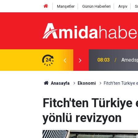
Manşetler
Günün Haberleri
Arşiv
S
çe girdi
24
07:24
Diyarba
Anasayfa
Ekonomi
Fitch'ten Türkiye 
Fitch'ten Türkiye
yönlü revizyon