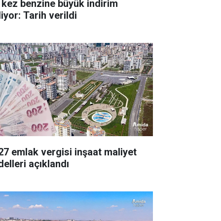
 kez benzine büyük indirim
iyor: Tarih verildi
27 emlak vergisi inşaat maliyet
delleri açıklandı